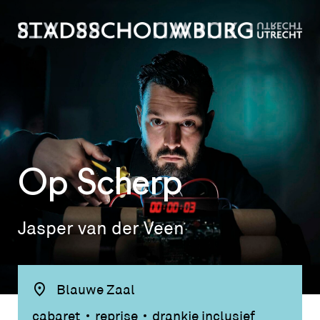
Op Scherp
Jasper van der Veen
Blauwe Zaal
cabaret
reprise
drankje inclusief