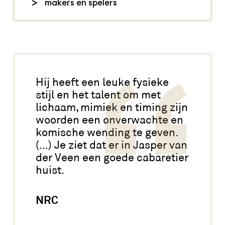
makers en spelers
jaar'-prijs. Als je de 't/m 18 jaar'-prijs
niet ziet bij het bestellen van je
tekst en spel: Jasper van der Veen,
kaarten, dan is deze helaas niet meer
regie: Laurens Krispijn de Boer, foto:
beschikbaar.
Anne van Zantwijk, Sjoerd van
Heumen en Bob Bronshoff,
dekeetbv.nl
Hij heeft een leuke fysieke
stijl en het talent om met
lichaam, mimiek en timing zijn
woorden een onverwachte en
komische wending te geven.
(…) Je ziet dat er in Jasper van
der Veen een goede cabaretier
huist.
NRC