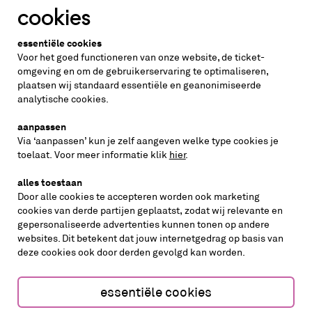
cookies
Altijd weten wat er speelt?
essentiële cookies
vraag de nieuwsbrief aan
Voor het goed functioneren van onze website, de ticket-
omgeving en om de gebruikerservaring te optimaliseren,
plaatsen wij standaard essentiële en geanonimiseerde
inschrijven
analytische cookies.
aanpassen
Via ‘aanpassen’ kun je zelf aangeven welke type cookies je
volg ons op
toelaat. Voor meer informatie klik
hier
.
alles toestaan
Door alle cookies te accepteren worden ook marketing
cookies van derde partijen geplaatst, zodat wij relevante en
gepersonaliseerde advertenties kunnen tonen op andere
websites. Dit betekent dat jouw internetgedrag op basis van
deze cookies ook door derden gevolgd kan worden.
cookies aanpassen
cookies/privacy
essentiële cookies