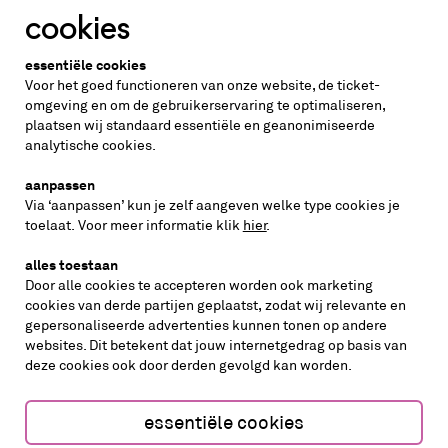
cookies
Altijd weten wat er speelt?
essentiële cookies
vraag de nieuwsbrief aan
Voor het goed functioneren van onze website, de ticket-
omgeving en om de gebruikerservaring te optimaliseren,
plaatsen wij standaard essentiële en geanonimiseerde
inschrijven
analytische cookies.
aanpassen
Via ‘aanpassen’ kun je zelf aangeven welke type cookies je
volg ons op
toelaat. Voor meer informatie klik
hier
.
alles toestaan
Door alle cookies te accepteren worden ook marketing
cookies van derde partijen geplaatst, zodat wij relevante en
gepersonaliseerde advertenties kunnen tonen op andere
websites. Dit betekent dat jouw internetgedrag op basis van
deze cookies ook door derden gevolgd kan worden.
cookies aanpassen
cookies/privacy
essentiële cookies