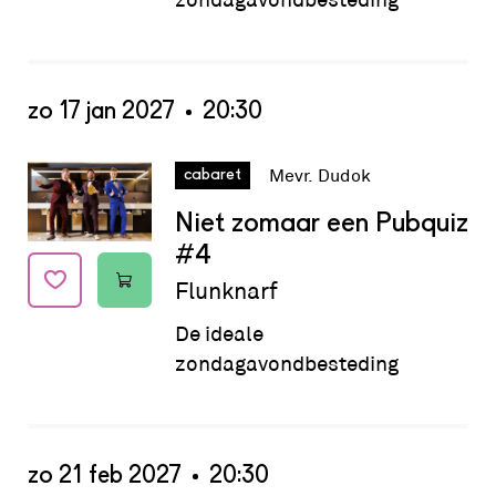
zo 17 jan 2027
20:30
Datum:
zo 17 jan 2027 - 20:30
Mevr. Dudok
cabaret
Niet zomaar een Pubquiz
#4
Flunknarf
De ideale
zondagavondbesteding
zo 21 feb 2027
20:30