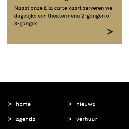
Naast onze à la carte kaart serveren we
dagelijks een theatermenu 2-gangen of
3-gangen.
home
nieuws
agenda
verhuur