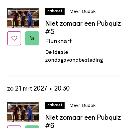
Datum:
zo 21 feb 2027 - 20:30
Mevr. Dudok
cabaret
Niet zomaar een Pubquiz
#5
Flunknarf
De ideale
zondagavondbesteding
zo 21 mrt 2027
20:30
Datum:
zo 21 mrt 2027 - 20:30
Mevr. Dudok
cabaret
Niet zomaar een Pubquiz
#6