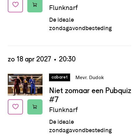
Flunknarf
De ideale
zondagavondbesteding
zo 18 apr 2027
20:30
Datum:
zo 18 apr 2027 - 20:30
Mevr. Dudok
cabaret
Niet zomaar een Pubquiz
#7
Flunknarf
De ideale
zondagavondbesteding