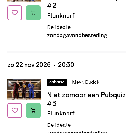
#2
Flunknarf
De ideale
zondagavondbesteding
zo 22 nov 2026
20:30
Datum:
zo 22 nov 2026 - 20:30
Mevr. Dudok
cabaret
Niet zomaar een Pubquiz
#3
Flunknarf
De ideale
zondagavondbesteding