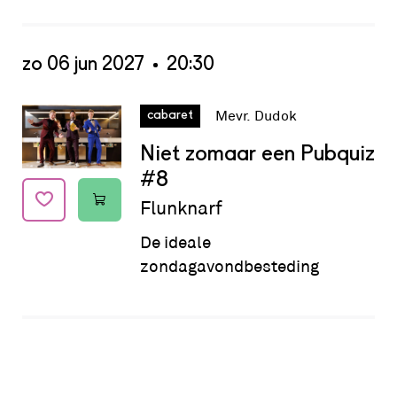
zo 06 jun 2027
20:30
Datum:
zo 06 jun 2027 - 20:30
Mevr. Dudok
cabaret
Niet zomaar een Pubquiz
#8
Flunknarf
De ideale
zondagavondbesteding