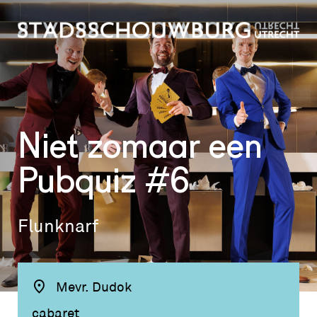
Niet zomaar een
Pubquiz #6
Flunknarf
Mevr. Dudok
cabaret