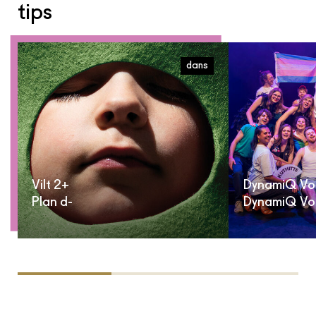
tips
dans
Vilt 2+
DynamiQ Voi
Plan d-
DynamiQ Vo