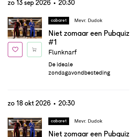
zo 13 sep 2026
20:30
Datum:
zo 13 sep 2026 - 20:30
Mevr. Dudok
cabaret
Niet zomaar een Pubquiz
#1
Flunknarf
De ideale
zondagavondbesteding
zo 18 okt 2026
20:30
Datum:
zo 18 okt 2026 - 20:30
Mevr. Dudok
cabaret
Niet zomaar een Pubquiz