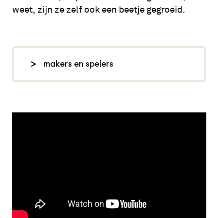
weet, zijn ze zelf ook een beetje gegroeid.
makers en spelers
concept en regie: Mirthe van der
Meulen en Ilse Dorine, spel: Mirthe
van der Meulen en Sarah
Strassburger, vormgeving en poppen:
Mirthe van der Meulen en Wiljo Smit,
eindregie: Tom Dello, scènefoto's:
Patrick Wagenaar,
theater-stof.nl