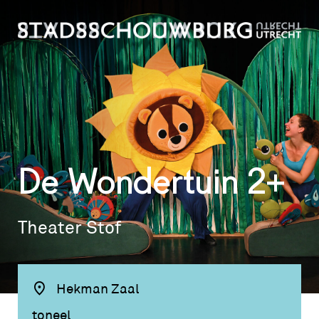
De Wondertuin 2+
Theater Stof
Hekman Zaal
toneel