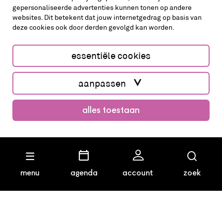
gepersonaliseerde advertenties kunnen tonen op andere
websites. Dit betekent dat jouw internetgedrag op basis van
deze cookies ook door derden gevolgd kan worden.
cookies aanpassen
cookies/privacy
essentiële cookies
Website by The Cre8ion.Lab
aanpassen
alles toestaan
uitverkocht
menu
agenda
account
zoek