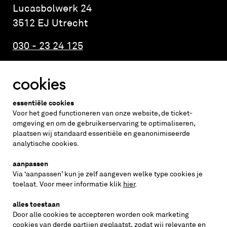
Lucasbolwerk 24
3512 EJ Utrecht
030 - 23 24 125
cookies
Altijd weten wat er speelt?
essentiële cookies
vraag de nieuwsbrief aan
Voor het goed functioneren van onze website, de ticket-
omgeving en om de gebruikerservaring te optimaliseren,
plaatsen wij standaard essentiële en geanonimiseerde
inschrijven
analytische cookies.
aanpassen
Via ‘aanpassen’ kun je zelf aangeven welke type cookies je
volg ons op
toelaat. Voor meer informatie klik
hier
.
alles toestaan
Door alle cookies te accepteren worden ook marketing
cookies van derde partijen geplaatst, zodat wij relevante en