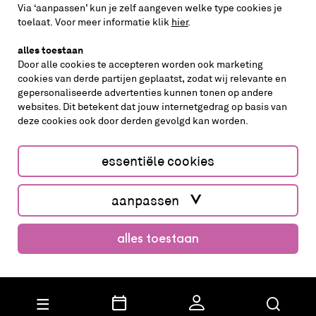
Via ‘aanpassen’ kun je zelf aangeven welke type cookies je
volg ons op
toelaat. Voor meer informatie klik
hier
.
alles toestaan
Door alle cookies te accepteren worden ook marketing
cookies van derde partijen geplaatst, zodat wij relevante en
gepersonaliseerde advertenties kunnen tonen op andere
websites. Dit betekent dat jouw internetgedrag op basis van
deze cookies ook door derden gevolgd kan worden.
cookies aanpassen
cookies/privacy
essentiële cookies
Website by The Cre8ion.Lab
aanpassen
alles toestaan
koop kaarten