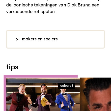
de iconische tekeningen van Dick Bruna een
verrassende rol spelen.
makers en spelers
eindregie: Mariska Simon, muziek:
Thijs Borsten, spel: Marianne van
Houten, decor: Einstein Design, foto:
tips
Willem Schalekamp,
vanaf2.nl
cabaret