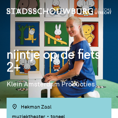
nijntje op de fiets
2+
Klein Amsterdam Producties
Hekman Zaal
muziektheater
toneel