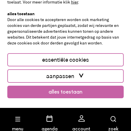
volg ons op
toelaat. Voor meer informatie klik
hier
.
alles toestaan
Door alle cookies te accepteren worden ook marketing
cookies van derde partijen geplaatst, zodat wij relevante en
gepersonaliseerde advertenties kunnen tonen op andere
websites. Dit betekent dat jouw internetgedrag op basis van
deze cookies ook door derden gevolgd kan worden.
cookies aanpassen
cookies/privacy
essentiële cookies
Website by The Cre8ion.Lab
aanpassen
alles toestaan
menu
agenda
account
zoek