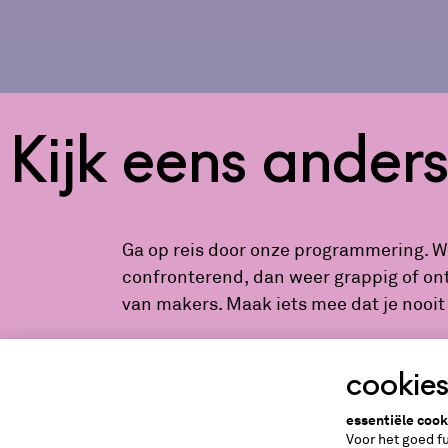
Kijk eens ander
Ga op reis door onze programmering. We
confronterend, dan weer grappig of on
van makers. Maak iets mee dat je nooit 
cookie
essentiële cook
bekijk hier ons aanbod
Voor het goed f