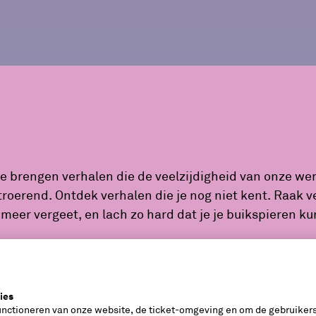
s
 brengen verhalen die de veelzijdigheid van onze wer
troerend. Ontdek verhalen die je nog niet kent. Raak
meer vergeet, en lach zo hard dat je je buikspieren kun
s
ies
unctioneren van onze website, de ticket-omgeving en om de gebruikers