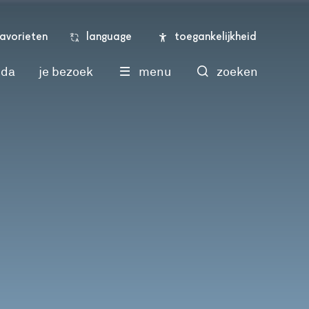
language
toegankelijkheid
favorieten
nda
je bezoek
menu
zoeken