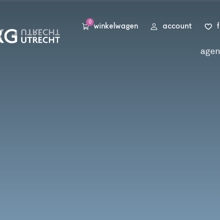
0
winkelwagen
account
age