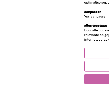
optimaliseren, 
aanpassen
Via ‘aanpassen’
alles toestaan
Door alle cooki
koop nu kaarten voor seizoen 25-2
relevante en ge
internetgedrag 
seizoenbrochure anders dan voorh
altijd weten wat er speelt