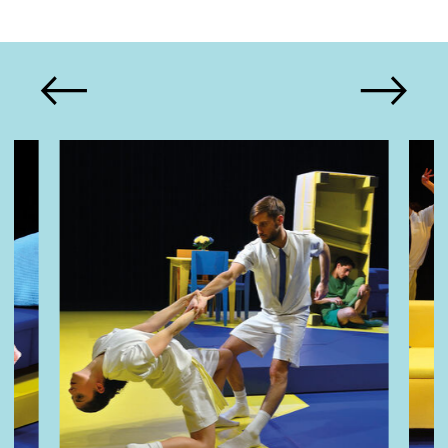
Ernst, muziek: Stefan Ernst en
Wouter Gulikers, dans: Sellam
El Achari en anderen, kostuums: Ben
van Buuren, decor: Janco van
Barneveld, lichtontwerp: Eelke
Slooten, foto: Tycho Merijn,
sallydansgezelschapmaastricht.nl