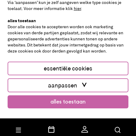
Via ‘aanpassen’ kun je zelf aangeven welke type cookies je
volg ons op
toelaat. Voor meer informatie klik
hier
.
alles toestaan
Door alle cookies te accepteren worden ook marketing
cookies van derde partijen geplaatst, zodat wij relevante en
gepersonaliseerde advertenties kunnen tonen op andere
websites. Dit betekent dat jouw internetgedrag op basis van
deze cookies ook door derden gevolgd kan worden.
cookies aanpassen
cookies/privacy
essentiële cookies
Website by The Cre8ion.Lab
aanpassen
alles toestaan
koop kaarten