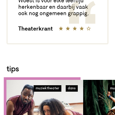
Woest
is voor elke leeftijd
herkenbaar en daarbij vaak
ook nog ongemeen grappig.
Theaterkrant
tips
muziektheater
dans
mu