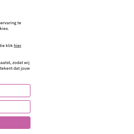
ervaring te
kies.
tie klik
hier
.
aatst, zodat wij
etekent dat jouw
toneel