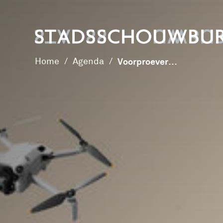
Home
/
Agenda
/
Voorproevers #3