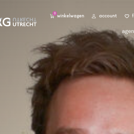
0
winkelwagen
account
age