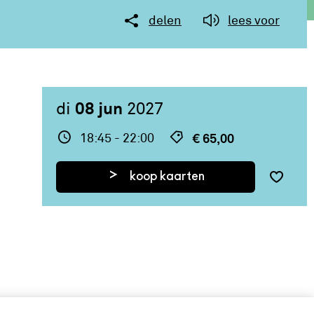
delen
lees voor
08 jun
di
2027
18:45
- 22:00
€ 65,00
koop kaarten