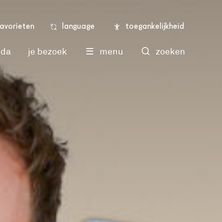
language
toegankelijkheid
favorieten
nda
je bezoek
menu
zoeken