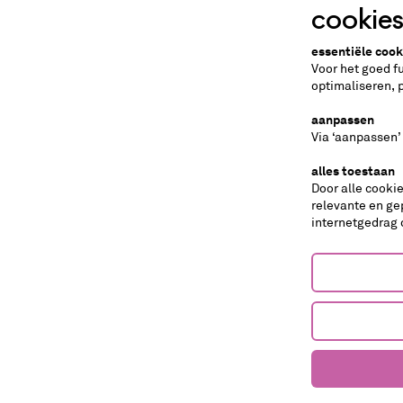
voedseltransitie. Durf jij het aan om je te laten ve
cookie
essentiële cook
Voor het goed f
optimaliseren, 
allergieën of dieetwensen?
aanpassen
Via ‘aanpassen’
We verwachten dat het eten van de toekomst veelal
de hedendaagse hokjes te vatten. Uiteraard hou
alles toestaan
Door alle cooki
niet altijd een alternatief bieden.
relevante en ge
tips
internetgedrag 
dans