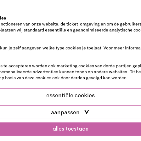
rrassen en te proeven hoe de toekomst smaakt?
s
ies
unctioneren van onze website, de ticket-omgeving en om de gebruikers
plaatsen wij standaard essentiële en geanonimiseerde analytische coo
 kun je zelf aangeven welke type cookies je toelaat. Voor meer informa
 plantaardig zal zijn, maar het is niet altijd in
den we rekening met allergieën, maar we kunnen
es te accepteren worden ook marketing cookies van derde partijen gepl
personaliseerde advertenties kunnen tonen op andere websites. Dit b
op basis van deze cookies ook door derden gevolgd kan worden.
essentiële cookies
cabaret
aanpassen
alles toestaan