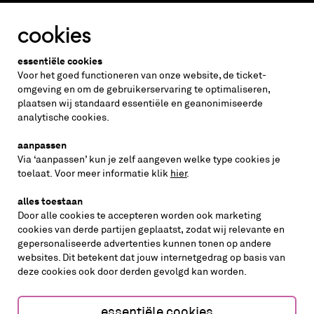
cookies
Altijd weten wat er speelt?
essentiële cookies
vraag de nieuwsbrief aan
Voor het goed functioneren van onze website, de ticket-
omgeving en om de gebruikerservaring te optimaliseren,
plaatsen wij standaard essentiële en geanonimiseerde
inschrijven
analytische cookies.
aanpassen
Via ‘aanpassen’ kun je zelf aangeven welke type cookies je
volg ons op
toelaat. Voor meer informatie klik
hier
.
alles toestaan
Door alle cookies te accepteren worden ook marketing
cookies van derde partijen geplaatst, zodat wij relevante en
gepersonaliseerde advertenties kunnen tonen op andere
websites. Dit betekent dat jouw internetgedrag op basis van
deze cookies ook door derden gevolgd kan worden.
cookies aanpassen
cookies/privacy
essentiële cookies