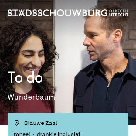
To do
Wunderbaum
Blauwe Zaal
toneel
drankje inclusief