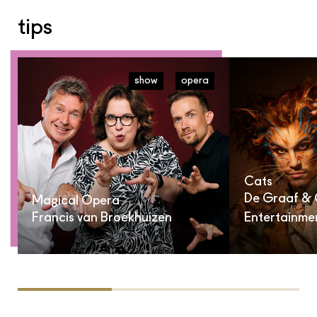
spel: Nastaran Razawi Khorasani
en Matijs Jansen, scenografie en
tips
licht: Maarten van Otterdijk, foto:
Mikki Verbaten,
wunderbaum.nl
show
opera
Cats
De Graaf & 
Magical Opera
Francis van Broekhuizen
Entertainme