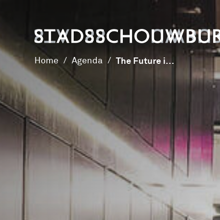
Home
/
Agenda
/
The Future is Now #28