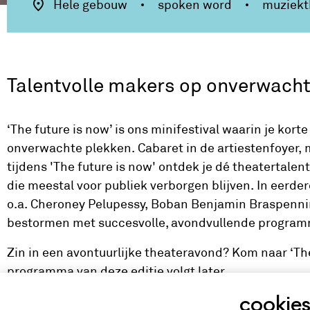
Hele gebouw
spoken word
muziekt
Talentvolle makers op onverwacht
‘The future is now’ is ons minifestival waarin je kort
onverwachte plekken. Cabaret in de artiestenfoyer, 
tijdens 'The future is now' ontdek je dé theatertale
die meestal voor publiek verborgen blijven. In eerde
o.a. Cheroney Pelupessy, Boban Benjamin Braspennin
bestormen met succesvolle, avondvullende program
Zin in een avontuurlijke theateravond? Kom naar ‘The
programma van deze editie volgt later.
cookie