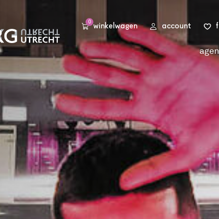
0
winkelwagen
account
age