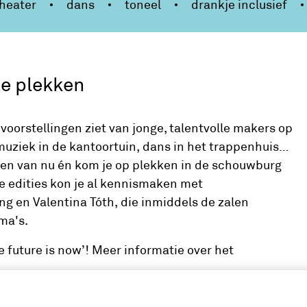
heater
dans
toneel
drankje inclusief
e plekken
e voorstellingen ziet van jonge, talentvolle makers op
muziek in de kantoortuin, dans in het trappenhuis…
nten van nu én kom je op plekken in de schouwburg
re edities kon je al kennismaken met
g en Valentina Tóth, die inmiddels de zalen
ma's.
 future is now’! Meer informatie over het
s