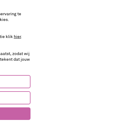
koop kaarten
ervaring te
kies.
tie klik
hier
.
aatst, zodat wij
etekent dat jouw
cabaret