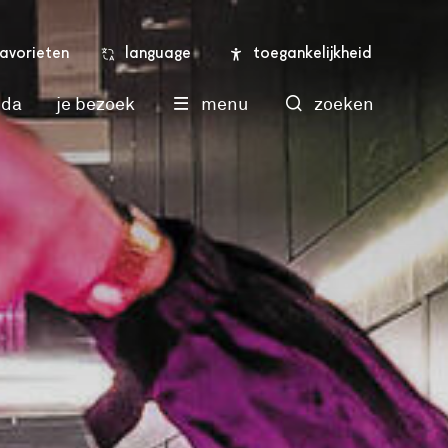
language
toegankelijkheid
favorieten
nda
je bezoek
menu
zoeken