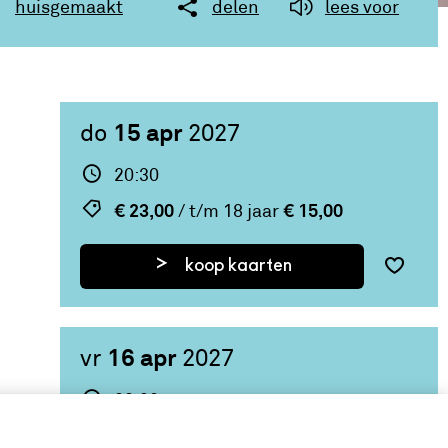
huisgemaakt
delen
lees voor
15 apr
do
2027
20:30
€ 23,00
€ 15,00
/ t/m 18 jaar
koop kaarten
16 apr
vr
2027
20:30
€ 23,00
€ 15,00
/ t/m 18 jaar