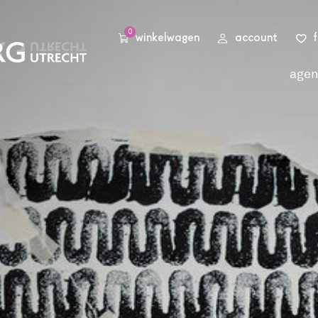
0
winkelwagen
account
age