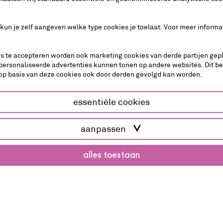
: Anke Vromen, compositie: Rosa Sanne en Scott
ten, foto: SOGO,
matzer.org
 kun je zelf aangeven welke type cookies je toelaat. Voor meer informa
es te accepteren worden ook marketing cookies van derde partijen gepl
personaliseerde advertenties kunnen tonen op andere websites. Dit b
op basis van deze cookies ook door derden gevolgd kan worden.
dans
essentiële cookies
aanpassen
alles toestaan
Monday
Arno Schuitemaker