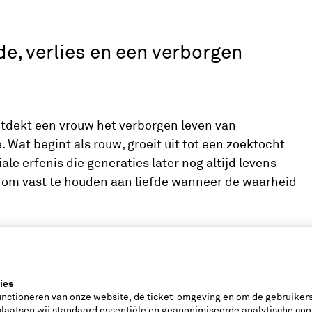
de, verlies en een verborgen
ontdekt een vrouw het verborgen leven van
 Wat begint als rouw, groeit uit tot een zoektocht
le erfenis die generaties later nog altijd levens
ed om vast te houden aan liefde wanneer de waarheid
s
ies
unctioneren van onze website, de ticket-omgeving en om de gebruikers
hris Schulting, Billy de Walle en Jelle Hoekstra,
plaatsen wij standaard essentiële en geanonimiseerde analytische coo