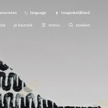
language
toegankelijkheid
favorieten
nda
je bezoek
menu
zoeken