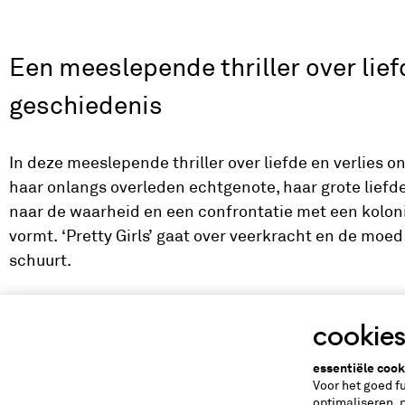
Een meeslepende thriller over lief
geschiedenis
In deze meeslepende thriller over liefde en verlies 
haar onlangs overleden echtgenote, haar grote liefde.
naar de waarheid en een confrontatie met een kolonia
vormt. ‘Pretty Girls’ gaat over veerkracht en de mo
schuurt.
cookie
makers en spelers
essentiële cook
Voor het goed f
tekst en regie: Melissa Knollenburg, spel: Anne-C
optimaliseren, 