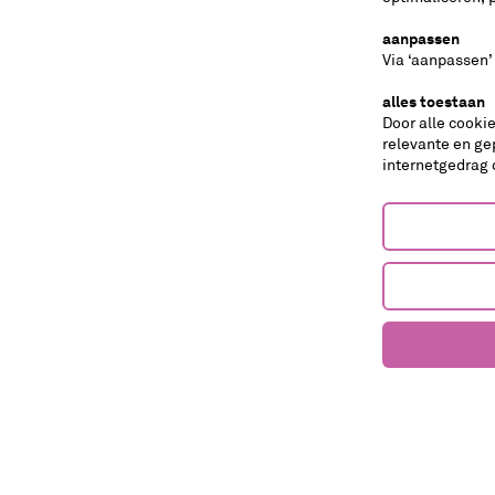
scenografie: Marjolijn Brouwer, kostuumontwerp
aanpassen
Beekhuizen, artistieke begeleiding: Martine Man
Via ‘aanpassen’
tips
alles toestaan
Door alle cooki
relevante en ge
internetgedrag 
toneel
Het huis dat stopte met staan
8+
De Horde
Absurdistisch-poëtische voorstelling die