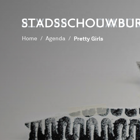
Home
/
Agenda
/
Pretty Girls