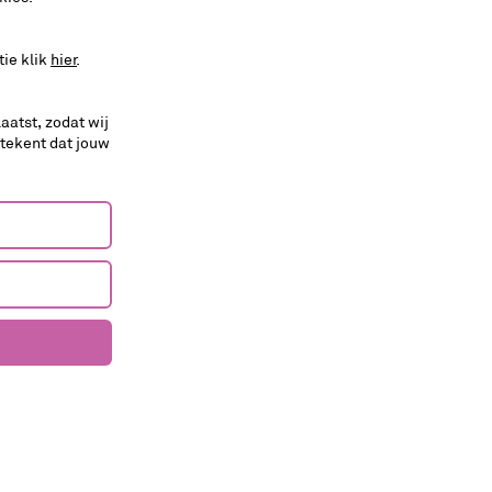
tie klik
hier
.
aatst, zodat wij
etekent dat jouw
toneel
Mefisto
Het Nationale Theater | Sander Plukaard
Het duivelse dilemma van een kunstenaar in