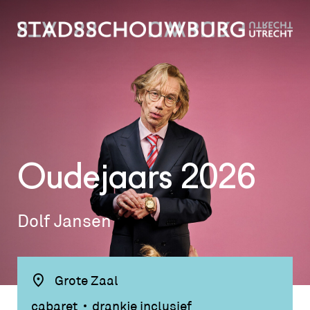
Oudejaars 2026
Dolf Jansen
Grote Zaal
cabaret
drankje inclusief