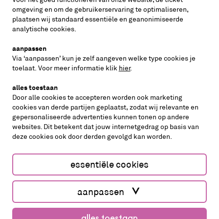
omgeving en om de gebruikerservaring te optimaliseren,
plaatsen wij standaard essentiële en geanonimiseerde
inschrijven
analytische cookies.
aanpassen
Via ‘aanpassen’ kun je zelf aangeven welke type cookies je
volg ons op
toelaat. Voor meer informatie klik
hier
.
alles toestaan
Door alle cookies te accepteren worden ook marketing
cookies van derde partijen geplaatst, zodat wij relevante en
gepersonaliseerde advertenties kunnen tonen op andere
websites. Dit betekent dat jouw internetgedrag op basis van
deze cookies ook door derden gevolgd kan worden.
cookies aanpassen
cookies/privacy
essentiële cookies
Website by The Cre8ion.Lab
aanpassen
alles toestaan
koop kaarten