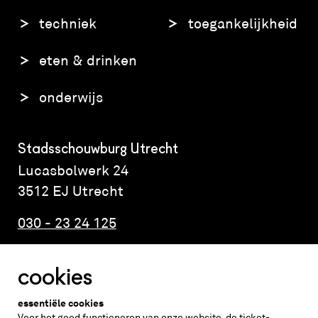
techniek
toegankelijkheid
eten & drinken
onderwijs
Stadsschouwburg Utrecht
Lucasbolwerk 24
3512 EJ Utrecht
030 - 23 24 125
cookies
Altijd weten wat er speelt?
essentiële cookies
vraag de nieuwsbrief aan
Voor het goed functioneren van onze website, de ticket-