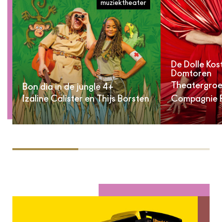
muziektheater
De Dolle Kos
Domtoren
Theatergroep
Bon dia in de jungle 4+
Izaline Calister en Thijs Borsten
Compagnie R