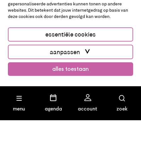
gepersonaliseerde advertenties kunnen tonen op andere
websites. Dit betekent dat jouw internetgedrag op basis van
deze cookies ook door derden gevolgd kan worden.
cookies aanpassen
cookies/privacy
essentiële cookies
Website by The Cre8ion.Lab
aanpassen
alles toestaan
koop kaarten
menu
agenda
account
zoek