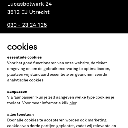
Lucasbolwerk 24
3512 EJ Utrecht
030 - 23 24 125
cookies
Altijd weten wat er speelt?
essentiële cookies
vraag de nieuwsbrief aan
Voor het goed functioneren van onze website, de ticket-
omgeving en om de gebruikerservaring te optimaliseren,
plaatsen wij standaard essentiële en geanonimiseerde
inschrijven
analytische cookies.
aanpassen
Via ‘aanpassen’ kun je zelf aangeven welke type cookies je
volg ons op
toelaat. Voor meer informatie klik
hier
.
alles toestaan
Door alle cookies te accepteren worden ook marketing
cookies van derde partijen geplaatst, zodat wij relevante en