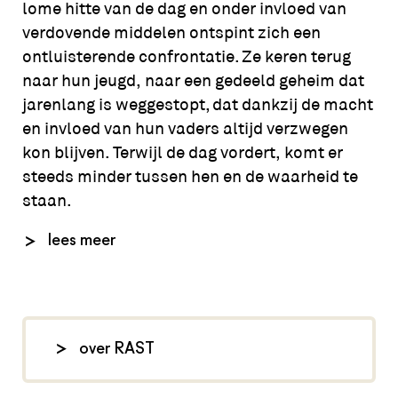
lome hitte van de dag en onder invloed van
verdovende middelen ontspint zich een
ontluisterende confrontatie. Ze keren terug
naar hun jeugd, naar een gedeeld geheim dat
jarenlang is weggestopt, dat dankzij de macht
en invloed van hun vaders altijd verzwegen
kon blijven. Terwijl de dag vordert, komt er
steeds minder tussen hen en de waarheid te
staan.
In 'Onbegrijpelijk Rijk' onderzoekt Ferhat
lees meer
Kaplan de verleidelijke glans én de duistere
rafelranden van privilege. Maar bovenal zoekt
hij naar de gemene deler tussen rijk en arm:
onze kwetsbare, soms ongemakkelijke,
over RAST
menselijkheid. Kaplan put uit zijn eigen
ervaringen: hij is zowel rijk als arm geweest,
De Nederlandse makers van RAST