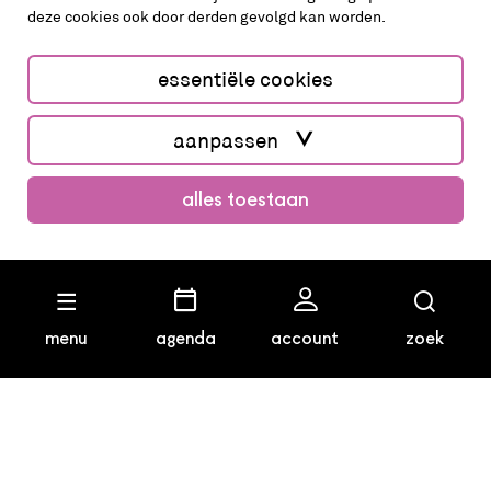
deze cookies ook door derden gevolgd kan worden.
cookies aanpassen
cookies/privacy
essentiële cookies
Website by The Cre8ion.Lab
aanpassen
alles toestaan
koop kaarten
menu
agenda
account
zoek