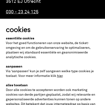
3512 EJ Utrecht
030 - 23 24 125
cookies
Altijd weten wat er speelt?
essentiële cookies
vraag de nieuwsbrief aan
Voor het goed functioneren van onze website, de ticket-
omgeving en om de gebruikerservaring te optimaliseren,
plaatsen wij standaard essentiële en geanonimiseerde
inschrijven
analytische cookies.
aanpassen
Via ‘aanpassen’ kun je zelf aangeven welke type cookies je
volg ons op
toelaat. Voor meer informatie klik
hier
.
alles toestaan
Door alle cookies te accepteren worden ook marketing
cookies van derde partijen geplaatst, zodat wij relevante en
gepersonaliseerde advertenties kunnen tonen op andere
websites. Dit betekent dat jouw internetgedrag op basis van