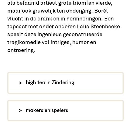
als befaamd artiest grote triomfen vierde,
maar ook gruwelijk ten onderging. Borél
vlucht in de drank en in herinneringen. Een
topcast met onder anderen Laus Steenbeeke
speelt deze ingenieus geconstrueerde
tragikomedie vol intriges, humor en
ontroering.
high tea in Zindering
Voorafgaand aan de voorstelling kun
je vanaf 13:00 uur in Zindering samen
makers en spelers
genieten van een heerlijke high tea.
Naast (onbeperkt) thee serveren we
tekst: Ydwer Bosma, regie: Tim
diverse sandwiches, huisgemaakte