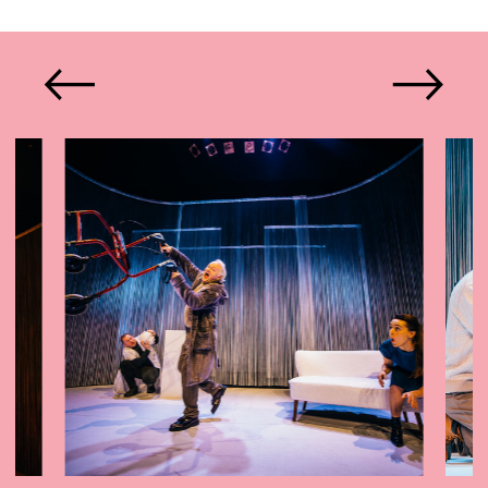
Schuitvlot,
quiches, lekkere kleine taartjes en
spel: Laus Steenbeeke, Danny
verschillende snacks. Let op: de high
Westerweel, Ydwer Bosma, Renée de
tea kunnen we helaas niet
Gruijl e.a., foto's: Set Vexy,
plantaardig, glutenvrij of zonder
bosmadia.com
noten aanbieden.
Voor de high tea moet je een apart
kaartje kopen: € 28,50 voor
volwassenen en € 11 voor kinderen
t/m 12 jaar (maximaal 2 kinderen per
betalende volwassene).