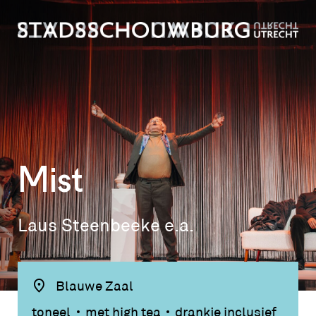
Mist
Laus Steenbeeke e.a.
Blauwe Zaal
toneel
met high tea
drankje inclusief