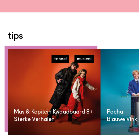
tips
toneel
musical
Mus & Kapitein Kwaadbaard 8+
Poeha
Sterke Verhalen
Blauwe Vinkj