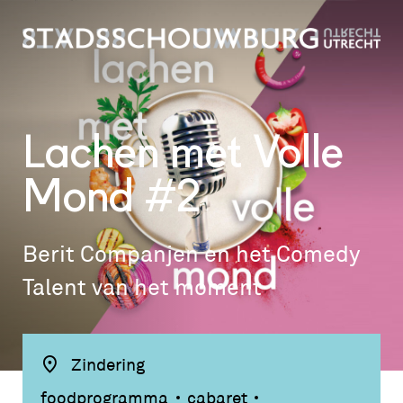
Lachen met Volle
Mond #2
Berit Companjen en het Comedy
Talent van het moment
Zindering
foodprogramma
cabaret