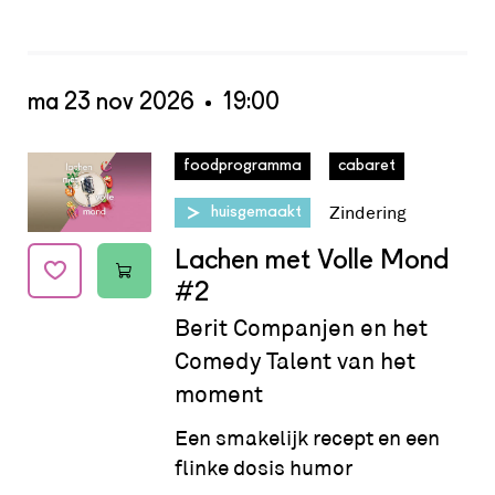
ma 23 nov 2026
19:00
Datum:
ma 23 nov 2026 - 19:00
foodprogramma
cabaret
Zindering
huisgemaakt
Lachen met Volle Mond
#2
Berit Companjen en het
Comedy Talent van het
moment
Een smakelijk recept en een
flinke dosis humor