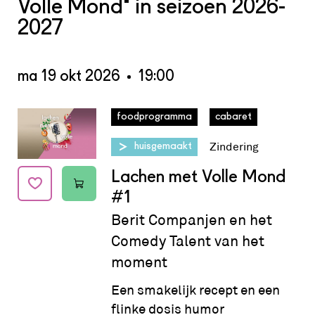
Volle Mond' in seizoen 2026-
beschikbaar.
2027
Heb je een voedselallergie? Neem dan
graag vooraf contact op door een mail
ma 19 okt 2026
19:00
te sturen naar
Floris Blom
.
Datum:
ma 19 okt 2026 - 19:00
foodprogramma
cabaret
Zindering
huisgemaakt
Lachen met Volle Mond
#1
Berit Companjen en het
Comedy Talent van het
moment
Een smakelijk recept en een
flinke dosis humor