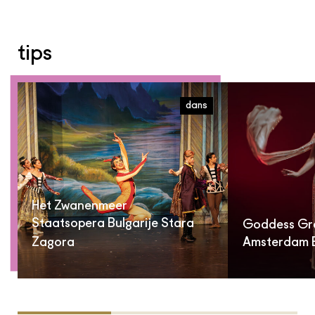
tips
dans
Het Zwanenmeer
Staatsopera Bulgarije Stara
Goddess Gr
Zagora
Amsterdam B