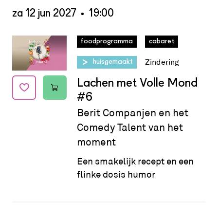
za 12 jun 2027
19:00
Datum:
za 12 jun 2027 - 19:00
foodprogramma
cabaret
Zindering
huisgemaakt
Lachen met Volle Mond
#6
Berit Companjen en het
Comedy Talent van het
moment
Een smakelijk recept en een
flinke dosis humor