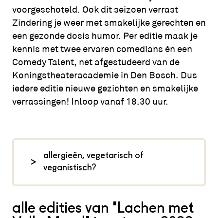
voorgeschoteld. Ook dit seizoen verrast
Zindering je weer met smakelijke gerechten en
een gezonde dosis humor. Per editie maak je
kennis met twee ervaren comedians én een
Comedy Talent, net afgestudeerd van de
Koningstheateracademie in Den Bosch. Dus
iedere editie nieuwe gezichten en smakelijke
verrassingen! Inloop vanaf 18.30 uur.
allergieën, vegetarisch of
veganistisch?
Tijdens Lachen met Volle Mond
serveren we een vast menu. Er is
alle edities van 'Lachen met
altijd een veganistische optie