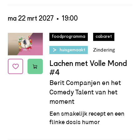
ma 22 mrt 2027
19:00
Datum:
ma 22 mrt 2027 - 19:00
foodprogramma
cabaret
Zindering
huisgemaakt
Lachen met Volle Mond
#4
Berit Companjen en het
Comedy Talent van het
moment
Een smakelijk recept en een
flinke dosis humor