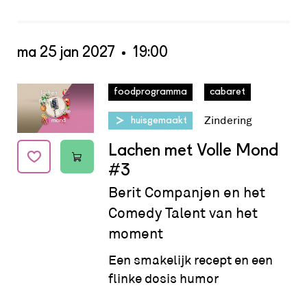
ma 25 jan 2027
19:00
Datum:
ma 25 jan 2027 - 19:00
foodprogramma
cabaret
Zindering
huisgemaakt
Lachen met Volle Mond
#3
Berit Companjen en het
Comedy Talent van het
moment
Een smakelijk recept en een
flinke dosis humor