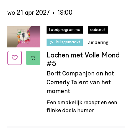
wo 21 apr 2027
19:00
Datum:
wo 21 apr 2027 - 19:00
foodprogramma
cabaret
Zindering
huisgemaakt
Lachen met Volle Mond
#5
Berit Companjen en het
Comedy Talent van het
moment
Een smakelijk recept en een
flinke dosis humor