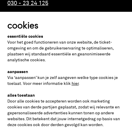
030 - 23 24 125
cookies
Altijd weten wat er speelt?
essentiële cookies
vraag de nieuwsbrief aan
Voor het goed functioneren van onze website, de ticket-
omgeving en om de gebruikerservaring te optimaliseren,
plaatsen wij standaard essentiële en geanonimiseerde
inschrijven
analytische cookies.
aanpassen
Via ‘aanpassen’ kun je zelf aangeven welke type cookies je
volg ons op
toelaat. Voor meer informatie klik
hier
.
alles toestaan
Door alle cookies te accepteren worden ook marketing
cookies van derde partijen geplaatst, zodat wij relevante en
gepersonaliseerde advertenties kunnen tonen op andere
websites. Dit betekent dat jouw internetgedrag op basis van
deze cookies ook door derden gevolgd kan worden.