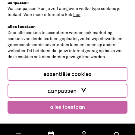
aanpassen
Via ‘aanpassen’ kun je zelf aangeven welke type cookies je
volg ons op
toelaat. Voor meer informatie klik
hier
.
alles toestaan
Door alle cookies te accepteren worden ook marketing
cookies van derde partijen geplaatst, zodat wij relevante en
gepersonaliseerde advertenties kunnen tonen op andere
websites. Dit betekent dat jouw internetgedrag op basis van
deze cookies ook door derden gevolgd kan worden.
cookies aanpassen
cookies/privacy
essentiële cookies
Website by The Cre8ion.Lab
aanpassen
alles toestaan
koop kaarten