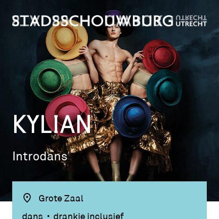
KYLIAN
Introdans
Grote Zaal
dans
drankje inclusief