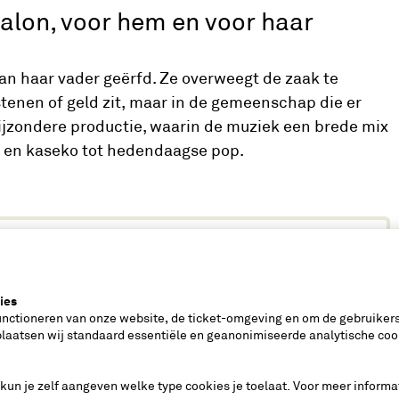
salon, voor hem en voor haar
an haar vader geërfd. Ze overweegt de zaak te
 stenen of geld zit, maar in de gemeenschap die er
ijzondere productie, waarin de muziek een brede mix
l en kaseko tot hedendaagse pop.
s
,
brandnewmusicals.nl
ies
unctioneren van onze website, de ticket-omgeving en om de gebruikers
plaatsen wij standaard essentiële en geanonimiseerde analytische coo
 kun je zelf aangeven welke type cookies je toelaat. Voor meer informa