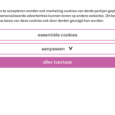
es te accepteren worden ook marketing cookies van derde partijen gepl
dans
personaliseerde advertenties kunnen tonen op andere websites. Dit b
op basis van deze cookies ook door derden gevolgd kan worden.
essentiële cookies
aanpassen
Bring me back home
alles toestaan
New Dutch Connections
Indringende voorstelling over een
persoonlijke én universele zoektocht naar
roots