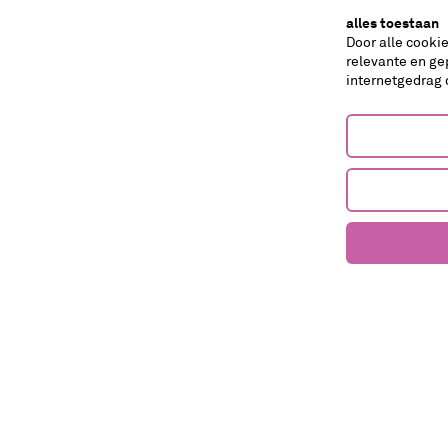
alles toestaan
Door alle cooki
muziektheater
relevante en ge
internetgedrag 
Tuimelaar 0,5+
Frisse Oren
Rollen, buitelen, rollebollen, kieperen,
kukelen en weer terugveren