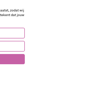
aatst, zodat wij
foodprogramma
huisgemaakt
etekent dat jouw
Wijn & Spijs – Geuren en
kleuren
Editie Zwart
Ga mee op culinaire reis door de kleurrijke
wereld van Wijn & Spijs