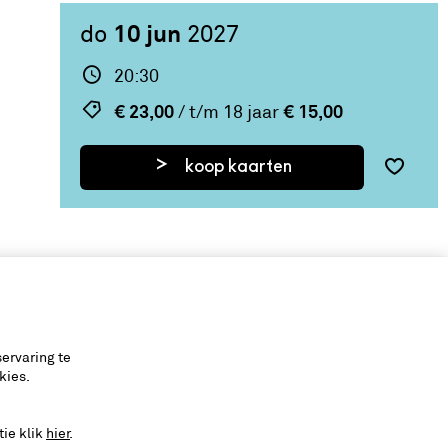
10 jun
do
2027
20:30
€ 23,00
€ 15,00
/ t/m 18 jaar
koop kaarten
ervaring te
kies.
tie klik
hier
.