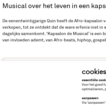
Musical over het leven in een kap
De eenentwintigjarige Quin heeft de Afro-kapsalon v
verkopen, tot ze ontdekt dat de ware erfenis niet in
dagelijks samenkomt. ‘Kapsalon de Musical’ is een b
van invloeden ademt, van Afro-beats, hiphop, gospe
makers en spelers
cookie
regie en concept: Dionne Verwey, foto: Mark Bolk
essentiële cook
Voor het goed f
optimaliseren, 
tips
aanpassen
Via ‘aanpassen’