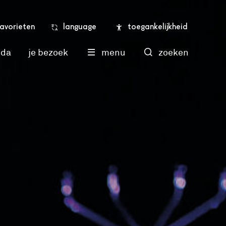
language
toegankelijkheid
favorieten
nda
je bezoek
menu
zoeken