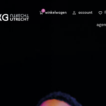
0
winkelwagen
account
age