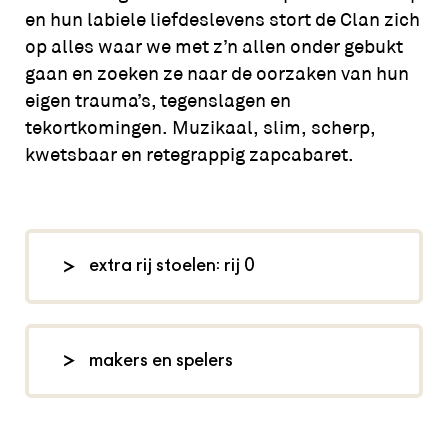
en hun labiele liefdeslevens stort de Clan zich
op alles waar we met z’n allen onder gebukt
gaan en zoeken ze naar de oorzaken van hun
eigen trauma’s, tegenslagen en
tekortkomingen. Muzikaal, slim, scherp,
kwetsbaar en retegrappig zapcabaret.
extra rij stoelen: rij 0
Bij deze voorstelling wordt rij 0
verkocht. Rij 0 is een extra rij stoelen
makers en spelers
die voor de tribune wordt geplaatst.
Lees
hier
meer over wat dat betekent
regie: Martijn Bouwman, spel: Bram
voor het zitcomfort en de zichtlijnen.
Kroon, Matthias Tuns en Jip de