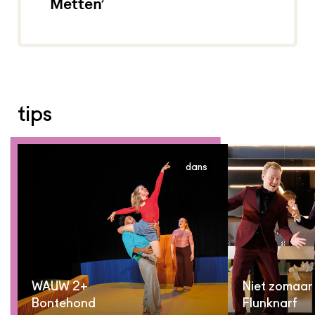
Metten’
tips
dans
WAUW 2+
Niet zomaar
Bontehond
Flunknarf