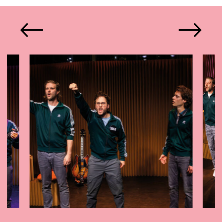
Poorter, headerfoto: Anne van
Zantwijk,
jeroensclan.com