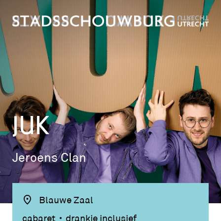
JUK
Jeroens Clan
Blauwe Zaal
cabaret
drankje inclusief