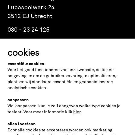
Lucasbolwerk 24
3512 EJ Utrecht
030 - 23 24 125
cookies
Altijd weten wat er speelt?
essentiële cookies
vraag de nieuwsbrief aan
Voor het goed functioneren van onze website, de ticket-
omgeving en om de gebruikerservaring te optimaliseren,
plaatsen wij standaard essentiële en geanonimiseerde
inschrijven
analytische cookies.
aanpassen
Via ‘aanpassen’ kun je zelf aangeven welke type cookies je
volg ons op
toelaat. Voor meer informatie klik
hier
.
alles toestaan
Door alle cookies te accepteren worden ook marketing