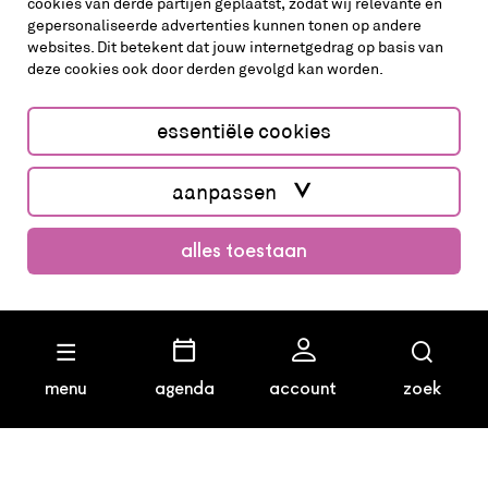
cookies van derde partijen geplaatst, zodat wij relevante en
gepersonaliseerde advertenties kunnen tonen op andere
websites. Dit betekent dat jouw internetgedrag op basis van
deze cookies ook door derden gevolgd kan worden.
cookies aanpassen
cookies/privacy
essentiële cookies
Website by The Cre8ion.Lab
aanpassen
alles toestaan
koop kaarten
menu
agenda
account
zoek