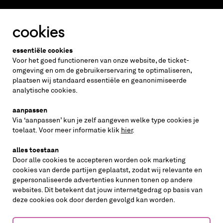
cookies
Altijd weten wat er speelt?
essentiële cookies
vraag de nieuwsbrief aan
Voor het goed functioneren van onze website, de ticket-
omgeving en om de gebruikerservaring te optimaliseren,
plaatsen wij standaard essentiële en geanonimiseerde
inschrijven
analytische cookies.
aanpassen
Via ‘aanpassen’ kun je zelf aangeven welke type cookies je
volg ons op
toelaat. Voor meer informatie klik
hier
.
alles toestaan
Door alle cookies te accepteren worden ook marketing
cookies van derde partijen geplaatst, zodat wij relevante en
gepersonaliseerde advertenties kunnen tonen op andere
websites. Dit betekent dat jouw internetgedrag op basis van
deze cookies ook door derden gevolgd kan worden.