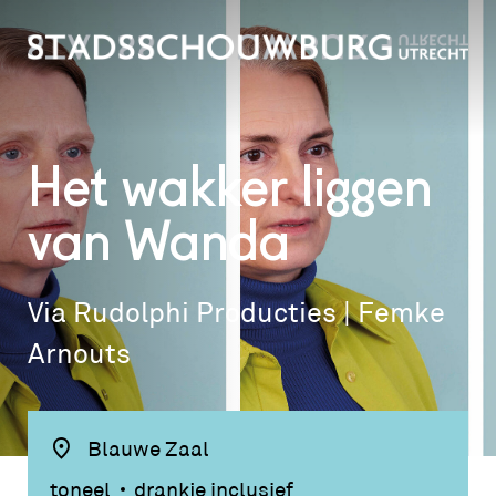
Het wakker liggen
van
Wanda
Via Rudolphi Producties | Femke
Arnouts
Blauwe Zaal
toneel
drankje inclusief