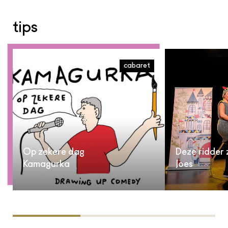
tips
cabaret
Op zekere dag
Deze ridder 
Kamagurka
Joes