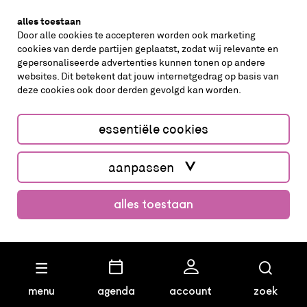
alles toestaan
Door alle cookies te accepteren worden ook marketing
cookies van derde partijen geplaatst, zodat wij relevante en
gepersonaliseerde advertenties kunnen tonen op andere
websites. Dit betekent dat jouw internetgedrag op basis van
deze cookies ook door derden gevolgd kan worden.
cookies aanpassen
cookies/privacy
essentiële cookies
Website by The Cre8ion.Lab
aanpassen
alles toestaan
koop kaarten
menu
agenda
account
zoek