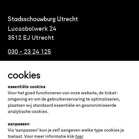
Stadsschouwburg Utrecht
Lucasbolwerk 24
3512 EJ Utrecht
030 - 23 24 125
cookies
Altijd weten wat er speelt?
essentiële cookies
vraag de nieuwsbrief aan
Voor het goed functioneren van onze website, de ticket-
omgeving en om de gebruikerservaring te optimaliseren,
plaatsen wij standaard essentiële en geanonimiseerde
inschrijven
analytische cookies.
aanpassen
Via ‘aanpassen’ kun je zelf aangeven welke type cookies je
volg ons op
toelaat. Voor meer informatie klik
hier
.