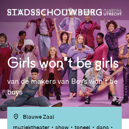
Girls
won't be
girls
van de makers van Boys won't be
boys
Blauwe Zaal
muziektheater
show
toneel
dans