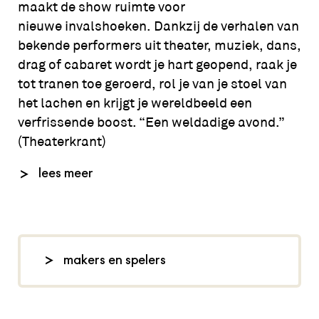
maakt de show ruimte voor
nieuwe invalshoeken. Dankzij de verhalen van
bekende performers uit theater, muziek, dans,
drag of cabaret wordt je hart geopend, raak je
tot tranen toe geroerd, rol je van je stoel van
het lachen en krijgt je wereldbeeld een
verfrissende boost. “Een weldadige avond.”
(Theaterkrant)
Elke voorstelling komt een andere cast uit
lees meer
onze spelers-community samen:
Viana Afoumou, Marc Alberto, Jasper Albinus,
Nora Akachar, Zoë Amenyah, Sophie
makers en spelers
Anglionin, AdjoaMoon, Alejandra, Berat
Bebek, Wandana Biekram, Maybe
artistieke leiding: Rikkert van
Boozegeosie, Lars Brinkman a.k.a. Lola
Huisstede, artistiek