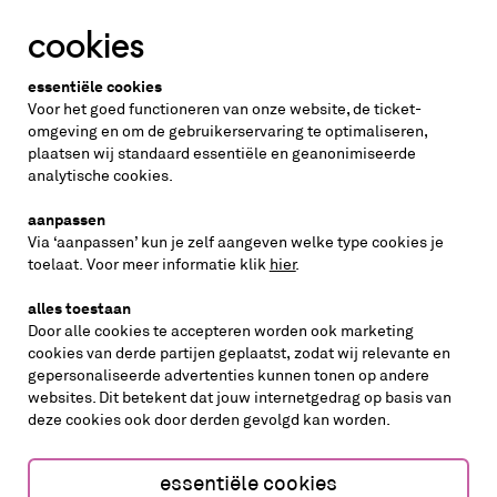
cookies
Altijd weten wat er speelt?
essentiële cookies
vraag de nieuwsbrief aan
Voor het goed functioneren van onze website, de ticket-
omgeving en om de gebruikerservaring te optimaliseren,
plaatsen wij standaard essentiële en geanonimiseerde
inschrijven
analytische cookies.
aanpassen
Via ‘aanpassen’ kun je zelf aangeven welke type cookies je
volg ons op
toelaat. Voor meer informatie klik
hier
.
alles toestaan
Door alle cookies te accepteren worden ook marketing
cookies van derde partijen geplaatst, zodat wij relevante en
gepersonaliseerde advertenties kunnen tonen op andere
websites. Dit betekent dat jouw internetgedrag op basis van
deze cookies ook door derden gevolgd kan worden.
cookies aanpassen
cookies/privacy
essentiële cookies