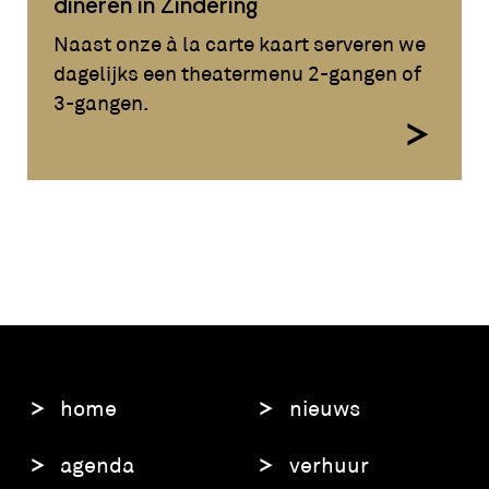
dineren in Zindering
Naast onze à la carte kaart serveren we
dagelijks een theatermenu 2-gangen of
3-gangen.
home
nieuws
agenda
verhuur