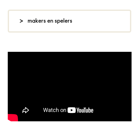
makers en spelers
concept, spel en muziek: PATROON
(Bitha Babazadeh, Evalinde
Lammers, Renée de Graaff en Wieke
van Rosmalen), compositie: Wieke
van Rosmalen, tekst: Evalinde
Lammers,
eindregie Oerol:
Maria
Kraakman, eindregie tournee:
Joeri
Heegstra, foto: Coco Olakunle, teaser:
Kees Willems, scenefoto’s: Nichon
Glerum,
orkater.nl