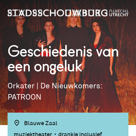
Geschiedenis van
een ongeluk
Orkater | De Nieuwkomers:
PATROON
Blauwe Zaal
muziektheater
drankje inclusief