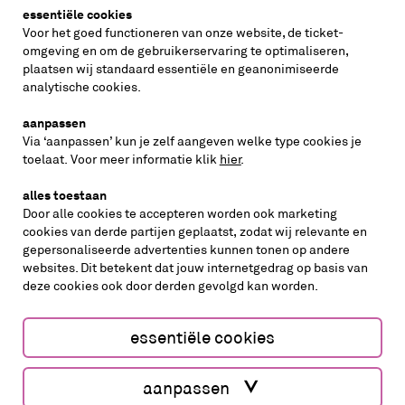
essentiële cookies
vraag de nieuwsbrief aan
Voor het goed functioneren van onze website, de ticket-
omgeving en om de gebruikerservaring te optimaliseren,
plaatsen wij standaard essentiële en geanonimiseerde
inschrijven
analytische cookies.
aanpassen
Via ‘aanpassen’ kun je zelf aangeven welke type cookies je
volg ons op
toelaat. Voor meer informatie klik
hier
.
alles toestaan
Door alle cookies te accepteren worden ook marketing
cookies van derde partijen geplaatst, zodat wij relevante en
gepersonaliseerde advertenties kunnen tonen op andere
websites. Dit betekent dat jouw internetgedrag op basis van
deze cookies ook door derden gevolgd kan worden.
cookies aanpassen
cookies/privacy
essentiële cookies
Website by The Cre8ion.Lab
aanpassen