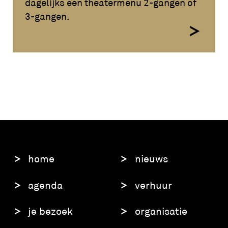
dagelijks een theatermenu 2-gangen of
3-gangen.
home
nieuws
agenda
verhuur
je bezoek
organisatie