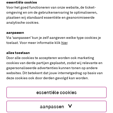
essentiële cookies
vraag de nieuwsbrief aan
Voor het goed functioneren van onze website, de ticket-
omgeving en om de gebruikerservaring te optimaliseren,
plaatsen wij standaard essentiële en geanonimiseerde
inschrijven
analytische cookies.
aanpassen
Via ‘aanpassen’ kun je zelf aangeven welke type cookies je
volg ons op
toelaat. Voor meer informatie klik
hier
.
alles toestaan
Door alle cookies te accepteren worden ook marketing
cookies van derde partijen geplaatst, zodat wij relevante en
gepersonaliseerde advertenties kunnen tonen op andere
websites. Dit betekent dat jouw internetgedrag op basis van
deze cookies ook door derden gevolgd kan worden.
cookies aanpassen
cookies/privacy
essentiële cookies
Website by The Cre8ion.Lab
aanpassen