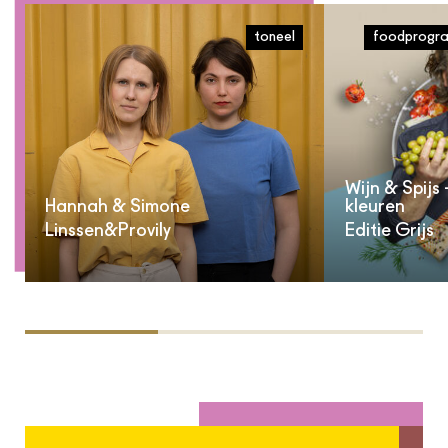
toneel
foodprogr
Wijn & Spijs
Hannah & Simone
kleuren
Linssen&Provily
Editie Grijs