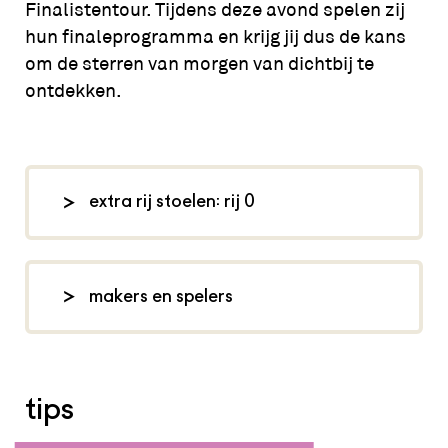
Finalistentour. Tijdens deze avond spelen zij
hun finaleprogramma en krijg jij dus de kans
om de sterren van morgen van dichtbij te
ontdekken.
extra rij stoelen: rij 0
Bij deze voorstelling wordt rij 0
verkocht. Rij 0 is een extra rij stoelen
makers en spelers
die voor de tribune wordt geplaatst.
Lees
hier
meer over wat dat betekent
leidscabaretfestival.nl
voor het zitcomfort en de zichtlijnen.
tips