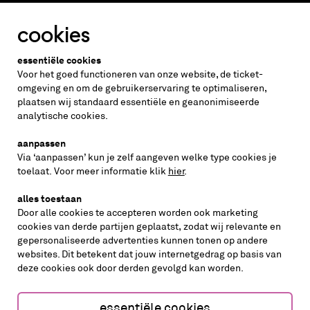
cookies
Altijd weten wat er speelt?
essentiële cookies
vraag de nieuwsbrief aan
Voor het goed functioneren van onze website, de ticket-
omgeving en om de gebruikerservaring te optimaliseren,
plaatsen wij standaard essentiële en geanonimiseerde
inschrijven
analytische cookies.
aanpassen
Via ‘aanpassen’ kun je zelf aangeven welke type cookies je
volg ons op
toelaat. Voor meer informatie klik
hier
.
alles toestaan
Door alle cookies te accepteren worden ook marketing
cookies van derde partijen geplaatst, zodat wij relevante en
gepersonaliseerde advertenties kunnen tonen op andere
websites. Dit betekent dat jouw internetgedrag op basis van
deze cookies ook door derden gevolgd kan worden.
cookies aanpassen
cookies/privacy
essentiële cookies