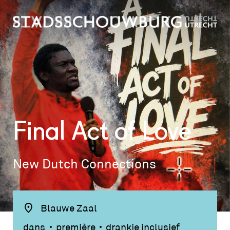
Final Act of Love
New Dutch Connections
Blauwe Zaal
dans
première
drankje inclusief