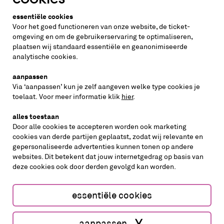
Altijd weten wat er speelt?
essentiële cookies
vraag de nieuwsbrief aan
Voor het goed functioneren van onze website, de ticket-
omgeving en om de gebruikerservaring te optimaliseren,
plaatsen wij standaard essentiële en geanonimiseerde
inschrijven
analytische cookies.
aanpassen
Via ‘aanpassen’ kun je zelf aangeven welke type cookies je
volg ons op
toelaat. Voor meer informatie klik
hier
.
alles toestaan
Door alle cookies te accepteren worden ook marketing
cookies van derde partijen geplaatst, zodat wij relevante en
gepersonaliseerde advertenties kunnen tonen op andere
websites. Dit betekent dat jouw internetgedrag op basis van
deze cookies ook door derden gevolgd kan worden.
cookies aanpassen
cookies/privacy
essentiële cookies
Website by The Cre8ion.Lab
aanpassen