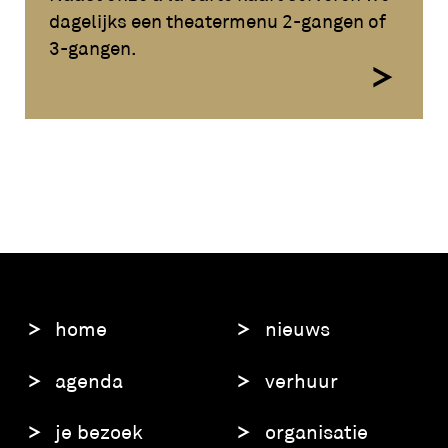
dagelijks een theatermenu 2-gangen of
3-gangen.
home
nieuws
agenda
verhuur
je bezoek
organisatie