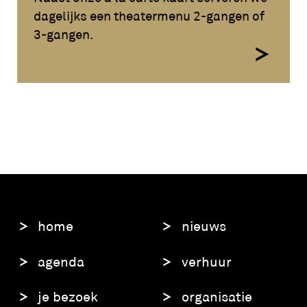
dagelijks een theatermenu 2-gangen of
3-gangen.
home
nieuws
agenda
verhuur
je bezoek
organisatie