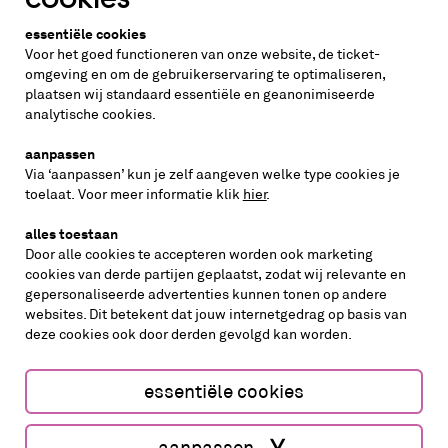
Altijd weten wat er speelt?
essentiële cookies
vraag de nieuwsbrief aan
Voor het goed functioneren van onze website, de ticket-
omgeving en om de gebruikerservaring te optimaliseren,
plaatsen wij standaard essentiële en geanonimiseerde
inschrijven
analytische cookies.
aanpassen
Via ‘aanpassen’ kun je zelf aangeven welke type cookies je
volg ons op
toelaat. Voor meer informatie klik
hier
.
alles toestaan
Door alle cookies te accepteren worden ook marketing
cookies van derde partijen geplaatst, zodat wij relevante en
gepersonaliseerde advertenties kunnen tonen op andere
websites. Dit betekent dat jouw internetgedrag op basis van
deze cookies ook door derden gevolgd kan worden.
cookies aanpassen
cookies/privacy
essentiële cookies
Website by The Cre8ion.Lab
aanpassen