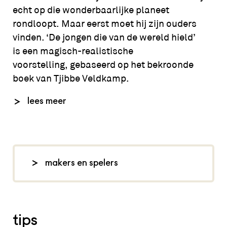
echt op die wonderbaarlijke planeet
rondloopt. Maar eerst moet hij zijn ouders
vinden. ‘De jongen die van de wereld hield’
is een magisch-realistische
voorstelling, gebaseerd op het bekroonde
boek van Tjibbe Veldkamp.
Het boek ‘De jongen die van de wereld hield’
lees meer
van Tjibbe Veldkamp won de Nienke van
Hichtumprijs in 2023, de Woutertje Pieterse
Prijs in 2024 en een Zilveren Griffel in 2024,
en werd in 2024 uitgeroepen tot Beste
makers en spelers
Groninger Boek in de categorie fictie.
tekst: Monique Corvers en Sem van de
Graaf (naar het gelijknamige boek van
Tjibbe Veldkamp), regie: Monique
tips