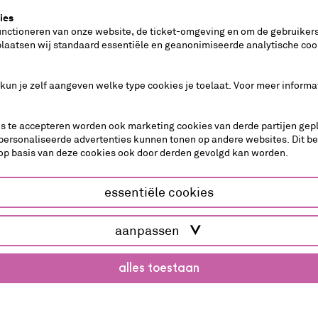
s een extra rij stoelen die voor de tribune wordt
ies
oor het zitcomfort en de zichtlijnen.
unctioneren van onze website, de ticket-omgeving en om de gebruikers
plaatsen wij standaard essentiële en geanonimiseerde analytische coo
 kun je zelf aangeven welke type cookies je toelaat. Voor meer informa
es te accepteren worden ook marketing cookies van derde partijen gepl
personaliseerde advertenties kunnen tonen op andere websites. Dit b
op basis van deze cookies ook door derden gevolgd kan worden.
essentiële cookies
theatercollege
aanpassen
alles toestaan