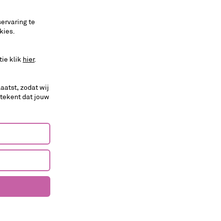
ervaring te
kies.
tie klik
hier
.
aatst, zodat wij
etekent dat jouw
muziek
dans