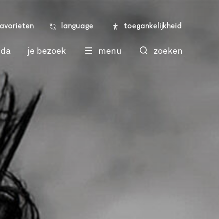
language
toegankelijkheid
favorieten
nda
je bezoek
menu
zoeken