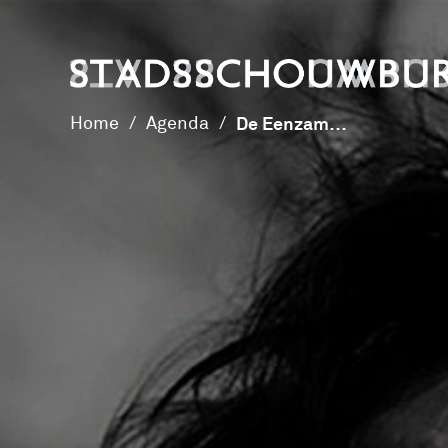
Home
/
Agenda
/
De Eenzame Ziel