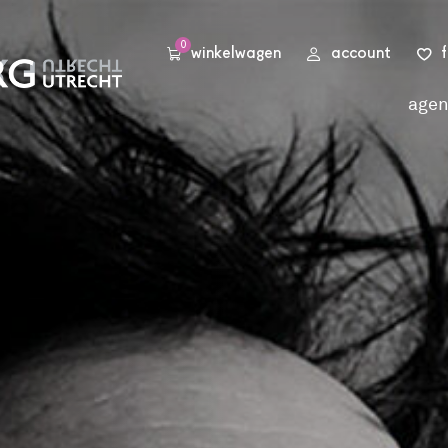
0
winkelwagen
account
age