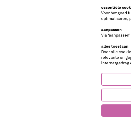
Bij deze voorstelling wordt rij 0 verkocht. Rij 0 i
essentiële cook
geplaatst. Lees
hier
meer over wat dat betekent v
Voor het goed f
optimaliseren, 
makers en spelers
aanpassen
foto: Roger Cremers,
maneman.nl
Via ‘aanpassen’
alles toestaan
Door alle cooki
tips
relevante en ge
internetgedrag 
muziektheater