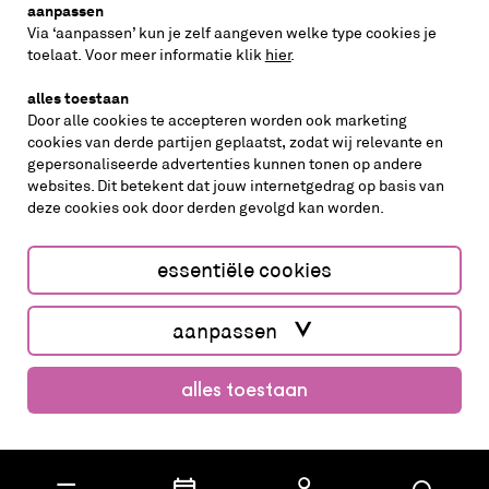
aanpassen
Via ‘aanpassen’ kun je zelf aangeven welke type cookies je
volg ons op
toelaat. Voor meer informatie klik
hier
.
alles toestaan
Door alle cookies te accepteren worden ook marketing
cookies van derde partijen geplaatst, zodat wij relevante en
gepersonaliseerde advertenties kunnen tonen op andere
websites. Dit betekent dat jouw internetgedrag op basis van
deze cookies ook door derden gevolgd kan worden.
cookies aanpassen
cookies/privacy
essentiële cookies
Website by The Cre8ion.Lab
aanpassen
alles toestaan
koop kaarten