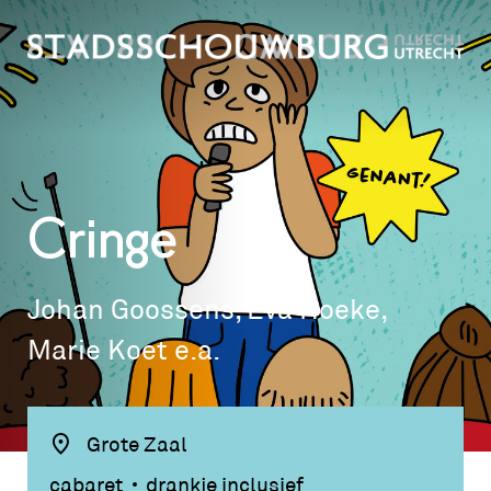
Cringe
Johan Goossens, Eva Hoeke,
Marie Koet e.a.
Grote Zaal
cabaret
drankje inclusief