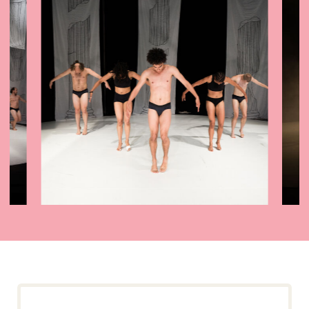
campagnebeeld: Kees de Klein,
scènefoto's: Aryan Hamyani,
arkconnorschumacher.com