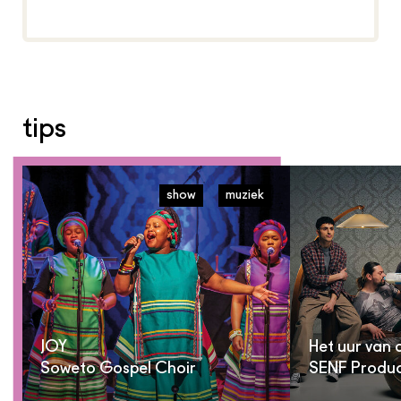
tips
show
muziek
JOY
Het uur van 
Soweto Gospel Choir
SENF Produc