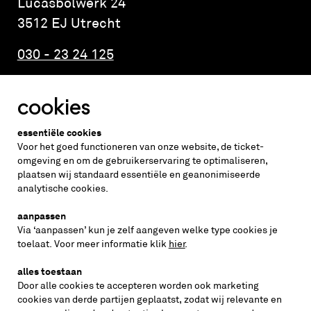
Lucasbolwerk 24
3512 EJ Utrecht
030 - 23 24 125
cookies
Altijd weten wat er speelt?
essentiële cookies
vraag de nieuwsbrief aan
Voor het goed functioneren van onze website, de ticket-
omgeving en om de gebruikerservaring te optimaliseren,
plaatsen wij standaard essentiële en geanonimiseerde
inschrijven
analytische cookies.
aanpassen
Via ‘aanpassen’ kun je zelf aangeven welke type cookies je
volg ons op
toelaat. Voor meer informatie klik
hier
.
alles toestaan
Door alle cookies te accepteren worden ook marketing
cookies van derde partijen geplaatst, zodat wij relevante en