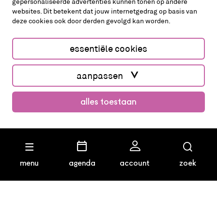
gepersonaliseerde advertenties kunnen tonen op andere
websites. Dit betekent dat jouw internetgedrag op basis van
deze cookies ook door derden gevolgd kan worden.
cookies aanpassen
cookies/privacy
essentiële cookies
Website by The Cre8ion.Lab
aanpassen
alles toestaan
koop kaarten
menu
agenda
account
zoek