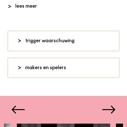
‘Asset Liability & Equity’ is intens, energiek en
lees meer
confronterend. Over zorgzaamheid en
kapitalisme, verbondenheid en
zelfredzaamheid. Het stuk legt de spanningen
bloot tussen de liefde die ons samenbrengt en
trigger waarschuwing
de regels die ons uit elkaar trekken. Wat
weersta je en wanneer geef je je over?
Dit stuk bevat volledig naakte scènes
en geweld, leeftijdsadvies: 18+
makers en spelers
script, choreografie en regie: Connor
Schumacher, dramaturgie: Maaike
Schuurmans, gemaakt i.s.m. en
uitgevoerd door: Simomo Boujarra,
Inci Gül Civelekoğlu, Marilou Fortuné,
Naomi Rosa, Matheus Moreira, Ischa
Statie en Cain Wittenhaus,