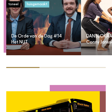
toneel
huisgemaakt
De Orde van de Dag #14
DANSLOKAA
Het NUT
Conny Janss