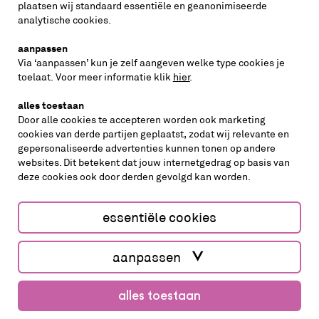
plaatsen wij standaard essentiële en geanonimiseerde
inschrijven
analytische cookies.
aanpassen
Via ‘aanpassen’ kun je zelf aangeven welke type cookies je
volg ons op
toelaat. Voor meer informatie klik
hier
.
alles toestaan
Door alle cookies te accepteren worden ook marketing
cookies van derde partijen geplaatst, zodat wij relevante en
gepersonaliseerde advertenties kunnen tonen op andere
websites. Dit betekent dat jouw internetgedrag op basis van
deze cookies ook door derden gevolgd kan worden.
cookies aanpassen
cookies/privacy
essentiële cookies
Website by The Cre8ion.Lab
aanpassen
alles toestaan
koop kaarten