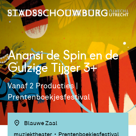
Anansi de Spin en de
Gulzige Tijger 3+
Vanaf 2 Producties |
Prentenboekjesfestival
Blauwe Zaal
muziektheater
Prentenboekjesfestival