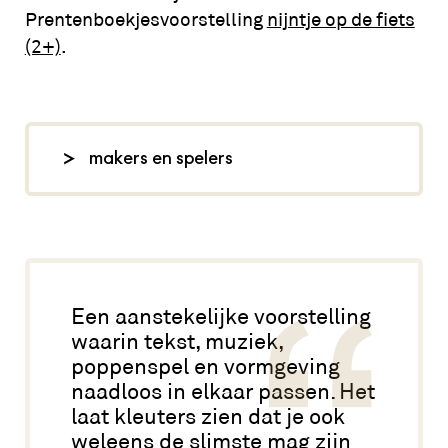
Prentenboekjesvoorstelling
nijntje op de fiets
(2+)
.
makers en spelers
tekst: Iven Cudogham,
regie: Julija Filipovic, spel: Abke
Bruins en Kevin Wekker, muziek:
Willem Laseroms, poppen: Noor
Sanders, vormgeving: Einstein Design,
Een aanstekelijke voorstelling
waarin tekst, muziek,
foto: Iven Cudogham,
vanaf2.nl
poppenspel en vormgeving
naadloos in elkaar passen. Het
laat kleuters zien dat je ook
weleens de slimste mag zijn