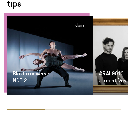
tips
dans
Blast a universe
#RAL9010
NDT 2
Utrecht Dov