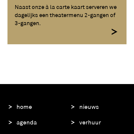
Naast onze à la carte kaart serveren we
dagelijks een theatermenu 2-gangen of
3-gangen.
home
nieuws
agenda
verhuur