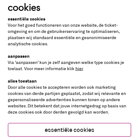
cookies
Altijd weten wat er speelt?
essentiële cookies
vraag de nieuwsbrief aan
Voor het goed functioneren van onze website, de ticket-
omgeving en om de gebruikerservaring te optimaliseren,
plaatsen wij standaard essentiële en geanonimiseerde
inschrijven
analytische cookies.
aanpassen
Via ‘aanpassen’ kun je zelf aangeven welke type cookies je
volg ons op
toelaat. Voor meer informatie klik
hier
.
alles toestaan
Door alle cookies te accepteren worden ook marketing
cookies van derde partijen geplaatst, zodat wij relevante en
gepersonaliseerde advertenties kunnen tonen op andere
websites. Dit betekent dat jouw internetgedrag op basis van
deze cookies ook door derden gevolgd kan worden.
cookies aanpassen
cookies/privacy
essentiële cookies