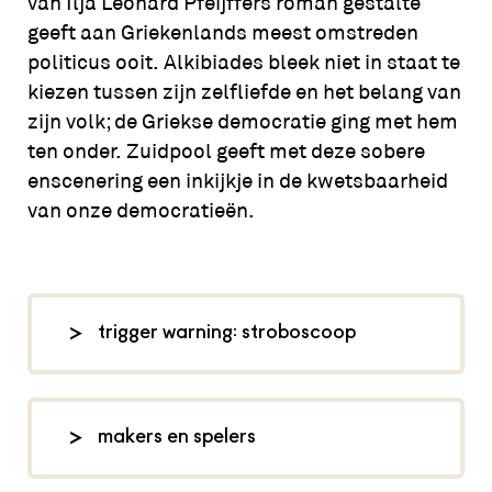
van Ilja Leonard Pfeijffers roman gestalte
geeft aan Griekenlands meest omstreden
politicus ooit. Alkibiades bleek niet in staat te
kiezen tussen zijn zelfliefde en het belang van
zijn volk; de Griekse democratie ging met hem
ten onder. Zuidpool geeft met deze sobere
enscenering een inkijkje in de kwetsbaarheid
van onze democratieën.
trigger warning: stroboscoop
In deze voorstelling wordt
stroboscopisch licht gebruikt.
makers en spelers
foto: Koen Broos,
zuidpool.be