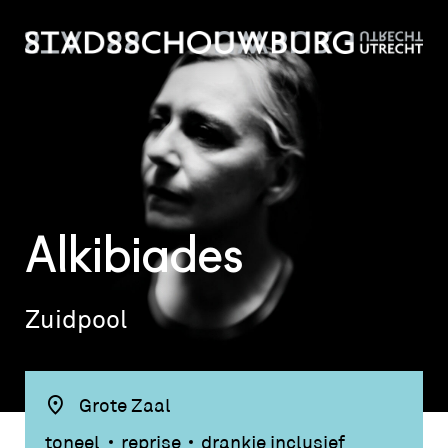
Alkibiades
Zuidpool
Grote Zaal
toneel
reprise
drankje inclusief