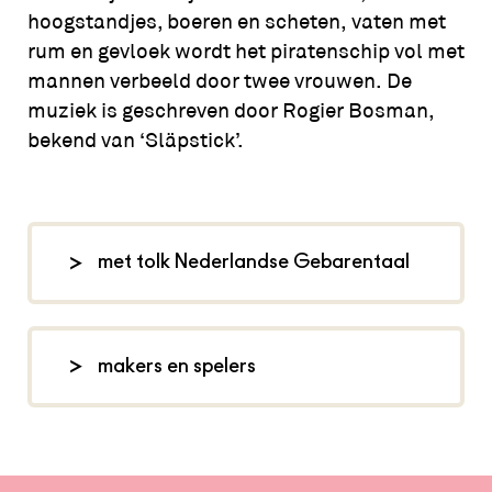
hoogstandjes, boeren en scheten, vaten met
rum en gevloek wordt het piratenschip vol met
mannen verbeeld door twee vrouwen. De
muziek is geschreven door Rogier Bosman,
bekend van ‘Släpstick’.
met tolk Nederlandse Gebarentaal
Bij deze voorstelling is een tolk
Nederlandse Gebarentaal (NGT)
makers en spelers
aanwezig. Op de tribune hebben we
een aantal plaatsen gereserveerd
concept: Collectief Piraat, naar de
vanuit waar je de tolk goed kan zien.
boeken van Marjet Huiberts, regie:
Als je gebruik wil maken van deze
Rogier Bosman en Joes Boonen, spel: