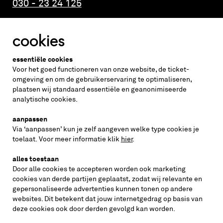
030 - 23 24 125
cookies
Altijd weten wat er speelt?
essentiële cookies
vraag de nieuwsbrief aan
Voor het goed functioneren van onze website, de ticket-
omgeving en om de gebruikerservaring te optimaliseren,
plaatsen wij standaard essentiële en geanonimiseerde
inschrijven
analytische cookies.
aanpassen
Via ‘aanpassen’ kun je zelf aangeven welke type cookies je
volg ons op
toelaat. Voor meer informatie klik
hier
.
alles toestaan
Door alle cookies te accepteren worden ook marketing
cookies van derde partijen geplaatst, zodat wij relevante en
gepersonaliseerde advertenties kunnen tonen op andere
websites. Dit betekent dat jouw internetgedrag op basis van
deze cookies ook door derden gevolgd kan worden.