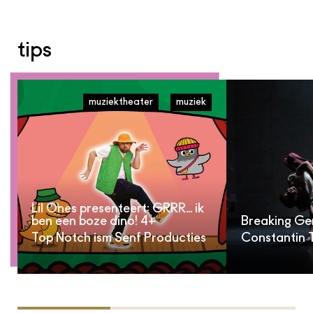
tips
muziektheater
muziek
Lil Ones presenteert: GRRR... ik
ben een boze dino! 4+
Breaking Ge
Top Notch ism Senf Producties
Constantin 