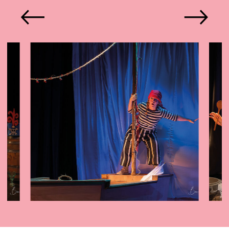
plaatsen, neem dan contact op met
Katiuscia Principato en Mariska
de kassa door een mail te sturen naar
Simon, muziek: Rogier Bosman,
kassa@ssbu.nl
.
headerfoto: Willem van Walderveen,
scènefoto's: Bas Schneider,
vanaf2.nl