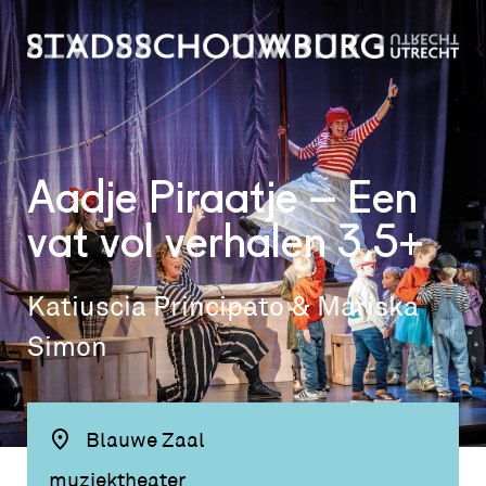
Aadje Piraatje – Een
vat vol verhalen 3,5+
Katiuscia Principato & Mariska
Simon
Blauwe Zaal
muziektheater