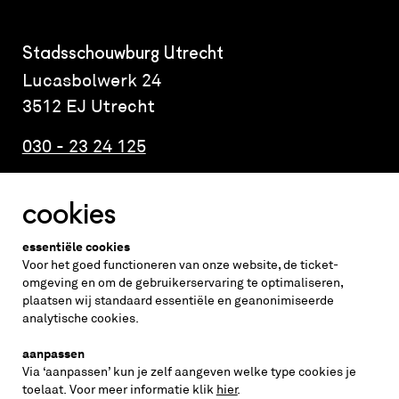
Stadsschouwburg Utrecht
Lucasbolwerk 24
3512 EJ Utrecht
030 - 23 24 125
cookies
Altijd weten wat er speelt?
essentiële cookies
vraag de nieuwsbrief aan
Voor het goed functioneren van onze website, de ticket-
omgeving en om de gebruikerservaring te optimaliseren,
plaatsen wij standaard essentiële en geanonimiseerde
inschrijven
analytische cookies.
aanpassen
Via ‘aanpassen’ kun je zelf aangeven welke type cookies je
volg ons op
toelaat. Voor meer informatie klik
hier
.