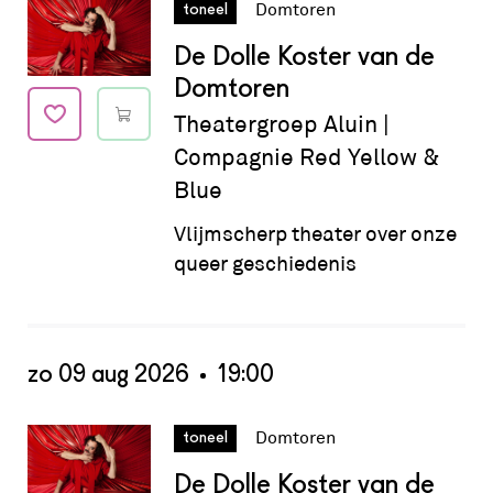
Datum:
za 08 aug 2026 - 21:00
Domtoren
toneel
De Dolle Koster van de
Domtoren
Theatergroep Aluin |
Compagnie Red Yellow &
Blue
Vlijmscherp theater over onze
queer geschiedenis
zo 09 aug 2026
19:00
Datum:
zo 09 aug 2026 - 19:00
Domtoren
toneel
De Dolle Koster van de