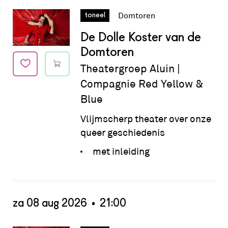
Datum:
za 08 aug 2026 - 19:00
Domtoren
toneel
De Dolle Koster van de
Domtoren
Theatergroep Aluin |
Compagnie Red Yellow &
Blue
Vlijmscherp theater over onze
queer geschiedenis
met inleiding
za 08 aug 2026
21:00