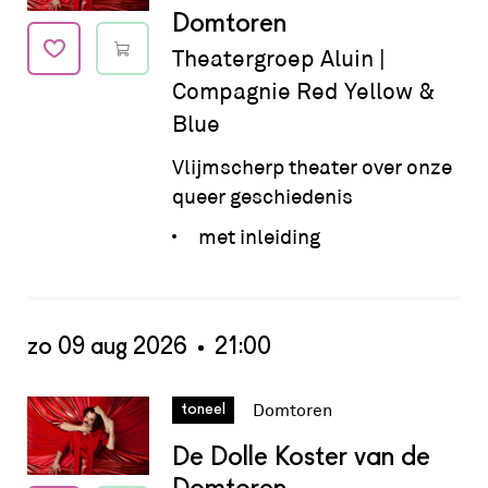
Domtoren
Theatergroep Aluin |
Compagnie Red Yellow &
Blue
Vlijmscherp theater over onze
queer geschiedenis
met inleiding
zo 09 aug 2026
21:00
Datum:
zo 09 aug 2026 - 21:00
Domtoren
toneel
De Dolle Koster van de