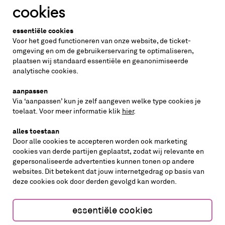
cookies
Altijd weten wat er speelt?
essentiële cookies
vraag de nieuwsbrief aan
Voor het goed functioneren van onze website, de ticket-
omgeving en om de gebruikerservaring te optimaliseren,
plaatsen wij standaard essentiële en geanonimiseerde
inschrijven
analytische cookies.
aanpassen
Via ‘aanpassen’ kun je zelf aangeven welke type cookies je
volg ons op
toelaat. Voor meer informatie klik
hier
.
alles toestaan
Door alle cookies te accepteren worden ook marketing
cookies van derde partijen geplaatst, zodat wij relevante en
gepersonaliseerde advertenties kunnen tonen op andere
websites. Dit betekent dat jouw internetgedrag op basis van
deze cookies ook door derden gevolgd kan worden.
cookies aanpassen
cookies/privacy
essentiële cookies