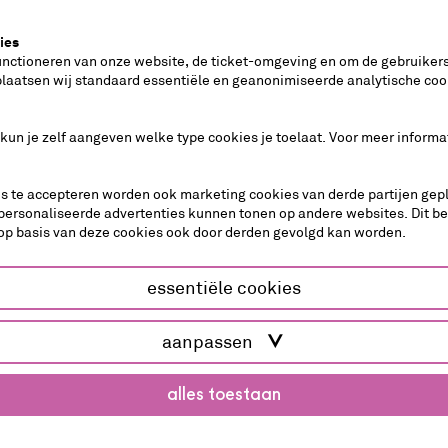
s
e voorstellingen zijn ook na zondag 31 mei nog genoe
ies
j
unctioneren van onze website, de ticket-omgeving en om de gebruikers
plaatsen wij standaard essentiële en geanonimiseerde analytische coo
 van het volgende seizoen worden op 31 mei om 10.00 
p ziet staan, ververs dan eenmalig de pagina.
 kun je zelf aangeven welke type cookies je toelaat. Voor meer informa
ebsite maken we tijdens de start verkoop gebruik va
 nadat je op de knop
‘koop kaarten’ hebt geklikt.
es te accepteren worden ook marketing cookies van derde partijen gepl
 kaarten wilt kopen, klik je bij stap 2 van het bestel
personaliseerde advertenties kunnen tonen op andere websites. Dit b
op basis van deze cookies ook door derden gevolgd kan worden.
r in de agenda terecht waar je de volgende voorstell
t.
essentiële cookies
e pagina dan niet.
aanpassen
t en je opnieuw kaarten gaat bestellen, word je opnieuw
alles toestaan