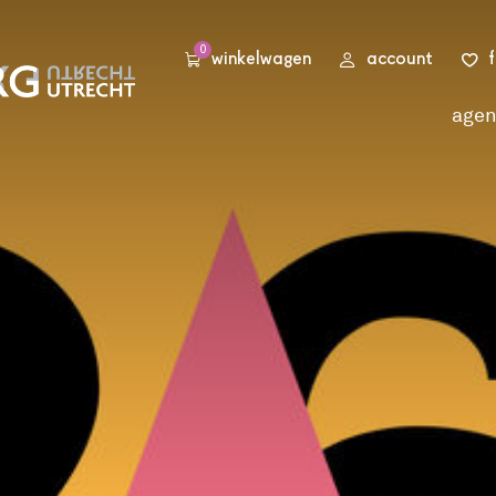
0
winkelwagen
account
age