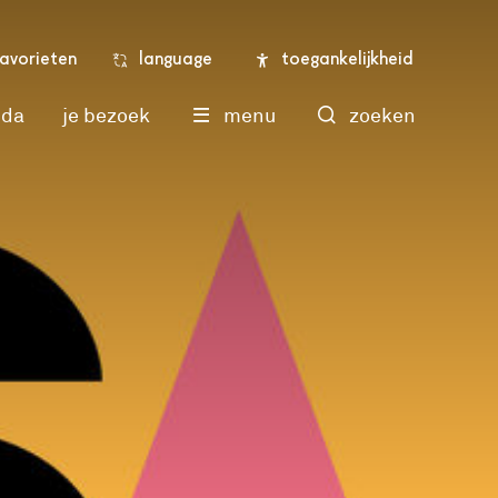
language
toegankelijkheid
favorieten
nda
je bezoek
menu
zoeken