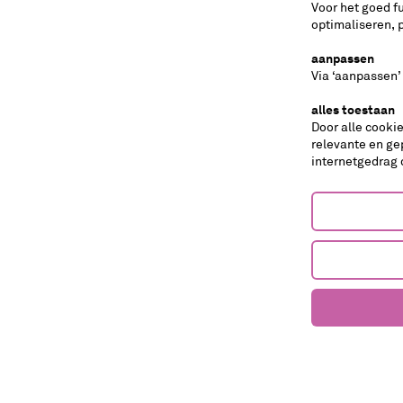
via 030-2324106 of
educatie@ssbu.nl
.
Voor het goed f
optimaliseren, 
coördinatiepunt en kennisplatform voor
aanpassen
Via ‘aanpassen’
alles toestaan
Door alle cooki
relevante en ge
internetgedrag 