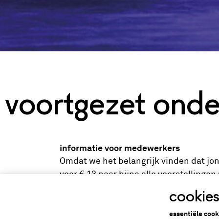
voortgezet onde
informatie voor medewerkers
Omdat we het belangrijk vinden dat jo
voor € 13 naar bijna alle voorstellinge
cookie
Overweeg je met een groep leerlingen n
aanbod van een gezelschap of een wor
essentiële cook