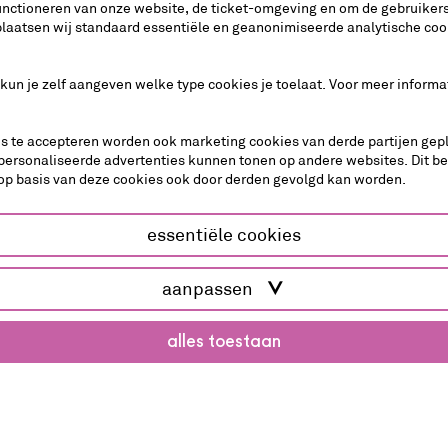
 Scholen uit de stad Utrecht kunnen ook terecht bij
Cul
unctioneren van onze website, de ticket-omgeving en om de gebruikers
plaatsen wij standaard essentiële en geanonimiseerde analytische coo
 cultuuronderwijs in de stad.
 kun je zelf aangeven welke type cookies je toelaat. Voor meer informa
es te accepteren worden ook marketing cookies van derde partijen gepl
personaliseerde advertenties kunnen tonen op andere websites. Dit b
op basis van deze cookies ook door derden gevolgd kan worden.
essentiële cookies
aanpassen
reserveren
alles toestaan
Als je wilt
om precies 
die wilt be