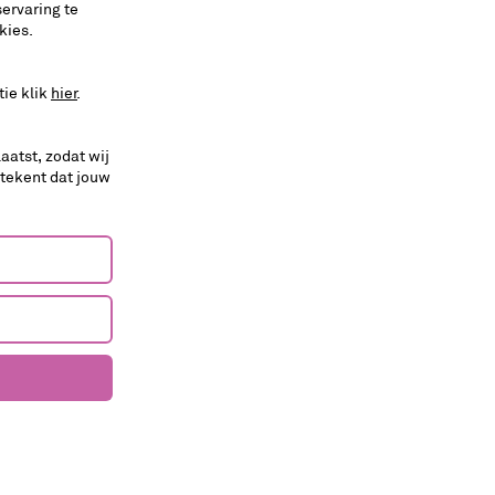
tuur & School Utrecht
, het
ervaring te
kies.
tie klik
hier
.
aatst, zodat wij
etekent dat jouw
 reserveren voor een groep scholieren is het handig
te weten hoeveel kaarten je nodig hebt en hoe je
talen. Wanneer je via de Cultuurkaart met een