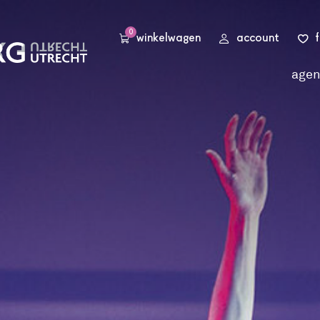
0
winkelwagen
account
age