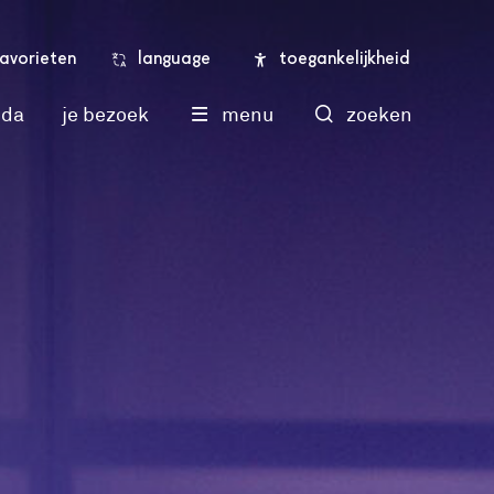
language
toegankelijkheid
favorieten
nda
je bezoek
menu
zoeken