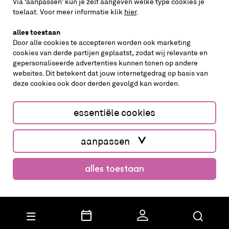
Via ‘aanpassen’ kun je zelf aangeven welke type cookies je
volg ons op
toelaat. Voor meer informatie klik
hier
.
alles toestaan
Door alle cookies te accepteren worden ook marketing
cookies van derde partijen geplaatst, zodat wij relevante en
gepersonaliseerde advertenties kunnen tonen op andere
websites. Dit betekent dat jouw internetgedrag op basis van
deze cookies ook door derden gevolgd kan worden.
cookies aanpassen
cookies/privacy
essentiële cookies
Website by The Cre8ion.Lab
aanpassen
alles toestaan