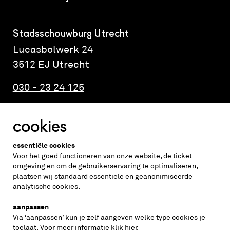
Stadsschouwburg Utrecht
Lucasbolwerk 24
3512 EJ Utrecht
030 - 23 24 125
cookies
Altijd weten wat er speelt?
essentiële cookies
vraag de nieuwsbrief aan
Voor het goed functioneren van onze website, de ticket-
omgeving en om de gebruikerservaring te optimaliseren,
plaatsen wij standaard essentiële en geanonimiseerde
inschrijven
analytische cookies.
aanpassen
Via ‘aanpassen’ kun je zelf aangeven welke type cookies je
volg ons op
toelaat. Voor meer informatie klik
hier
.