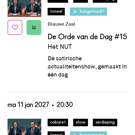
toneel
huisgemaakt
Blauwe Zaal
De Orde van de Dag
#15
Het NUT
De satirische
actualiteitenshow, gemaakt in
één dag
ma 11 jan 2027
20:30
Datum:
ma 11 jan 2027 - 20:30
cabaret
show
verdieping