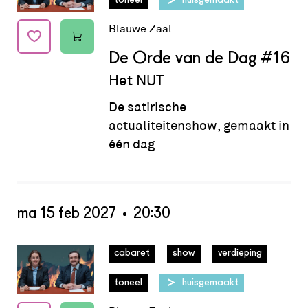
toneel
huisgemaakt
Blauwe Zaal
De Orde van de Dag
#16
Het NUT
De satirische
actualiteitenshow, gemaakt in
één dag
ma 15 feb 2027
20:30
Datum:
ma 15 feb 2027 - 20:30
cabaret
show
verdieping
toneel
huisgemaakt