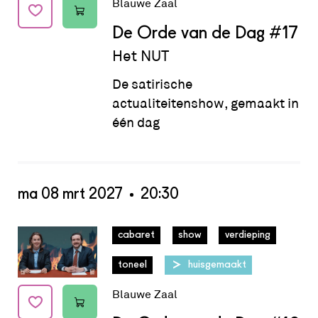
Blauwe Zaal
De Orde van de Dag
#17
Het NUT
De satirische
actualiteitenshow, gemaakt in
één dag
ma 08 mrt 2027
20:30
Datum:
ma 08 mrt 2027 - 20:30
cabaret
show
verdieping
toneel
huisgemaakt
Blauwe Zaal