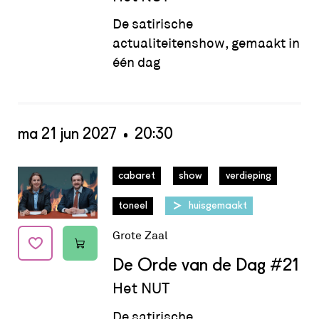
De satirische
actualiteitenshow, gemaakt in
één dag
ma 21 jun 2027
20:30
Datum:
ma 21 jun 2027 - 20:30
cabaret
show
verdieping
toneel
huisgemaakt
Grote Zaal
De Orde van de Dag
#21
Het NUT
De satirische