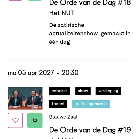
De Orde van de Dag
#18
Het NUT
De satirische
actualiteitenshow, gemaakt in
één dag
ma 05 apr 2027
20:30
Datum:
ma 05 apr 2027 - 20:30
cabaret
show
verdieping
toneel
huisgemaakt
Blauwe Zaal
De Orde van de Dag
#19