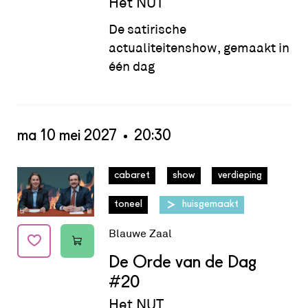
Het NUT
De satirische
actualiteitenshow, gemaakt in
één dag
ma 10 mei 2027
20:30
Datum:
ma 10 mei 2027 - 20:30
cabaret
show
verdieping
toneel
huisgemaakt
Blauwe Zaal
De Orde van de Dag
#20
Het NUT