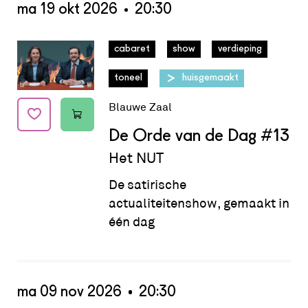
ma 19 okt 2026
20:30
Datum:
ma 19 okt 2026 - 20:30
cabaret
show
verdieping
toneel
huisgemaakt
Blauwe Zaal
De Orde van de Dag
#13
Het NUT
De satirische
actualiteitenshow, gemaakt in
één dag
ma 09 nov 2026
20:30