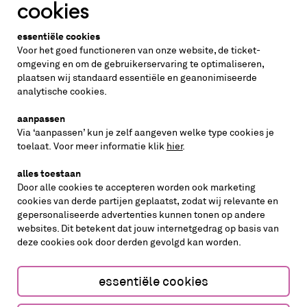
cookies
Altijd weten wat er speelt?
essentiële cookies
vraag de nieuwsbrief aan
Voor het goed functioneren van onze website, de ticket-
omgeving en om de gebruikerservaring te optimaliseren,
plaatsen wij standaard essentiële en geanonimiseerde
inschrijven
analytische cookies.
aanpassen
Via ‘aanpassen’ kun je zelf aangeven welke type cookies je
volg ons op
toelaat. Voor meer informatie klik
hier
.
alles toestaan
Door alle cookies te accepteren worden ook marketing
cookies van derde partijen geplaatst, zodat wij relevante en
gepersonaliseerde advertenties kunnen tonen op andere
websites. Dit betekent dat jouw internetgedrag op basis van
deze cookies ook door derden gevolgd kan worden.
cookies aanpassen
cookies/privacy
essentiële cookies