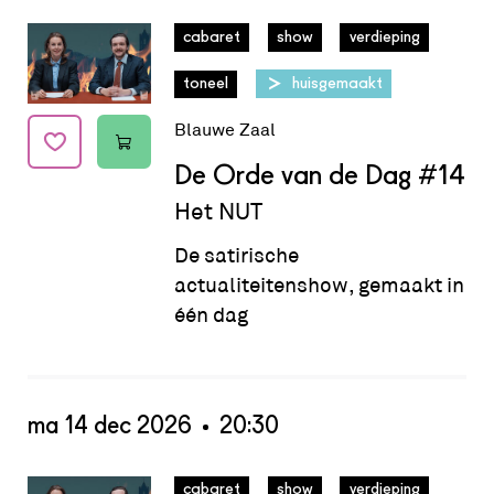
Datum:
ma 09 nov 2026 - 20:30
cabaret
show
verdieping
toneel
huisgemaakt
Blauwe Zaal
De Orde van de Dag
#14
Het NUT
De satirische
actualiteitenshow, gemaakt in
één dag
ma 14 dec 2026
20:30
Datum:
ma 14 dec 2026 - 20:30
cabaret
show
verdieping