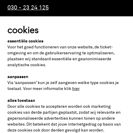
030 - 23 24 125
cookies
Altijd weten wat er speelt?
essentiële cookies
vraag de nieuwsbrief aan
Voor het goed functioneren van onze website, de ticket-
omgeving en om de gebruikerservaring te optimaliseren,
plaatsen wij standaard essentiële en geanonimiseerde
inschrijven
analytische cookies.
aanpassen
Via ‘aanpassen’ kun je zelf aangeven welke type cookies je
volg ons op
toelaat. Voor meer informatie klik
hier
.
alles toestaan
Door alle cookies te accepteren worden ook marketing
cookies van derde partijen geplaatst, zodat wij relevante en
gepersonaliseerde advertenties kunnen tonen op andere
websites. Dit betekent dat jouw internetgedrag op basis van
deze cookies ook door derden gevolgd kan worden.